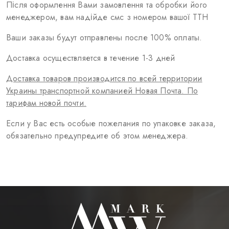
КОСМЕТИКА ДЛЯ ЩЕК
Після оформлення Вами замовлення та обробки його
менеджером, вам надійде смс з номером вашої ТТН
КИСТИ ДЛЯ МАКИЯЖА
Ваши заказы будут отправлены после 100% оплаты.
АКСЕССУАРЫ
Доставка осуществляется в течение 1-3 дней
БЛОГ
Доставка товаров производится по всей территории
КОНТАКТЫ
Украины транспортной компанией Новая Почта. По
тарифам новой почти.
Если у Вас есть особые пожелания по упаковке заказа,
обязательно предупредите об этом менеджера.
UA
RU
PL
EN