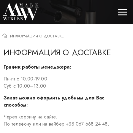
ИНФОРМАЦИЯ О ДОСТАВКЕ
EUR
ИНФОРМАЦИЯ О ДОСТАВКЕ
BEST SELLERS
График работы менеджера:
КОСМЕТИКА ДЛЯ ВОЛОС
Пн-пт с 10.00-19.00
Суб с 10.00–13.00
КОСМЕТИКА ДЛЯ ГЛАЗ
Заказ можно оформить удобным для Вас
КОСМЕТИКА ДЛЯ БРОВЕЙ
способом:
КОСМЕТИКА ДЛЯ ГУБ
Через корзину на сайте.
КОСМЕТИКА ДЛЯ ЛИЦА
По телефону или на вайбер +38 067 668 24 48.