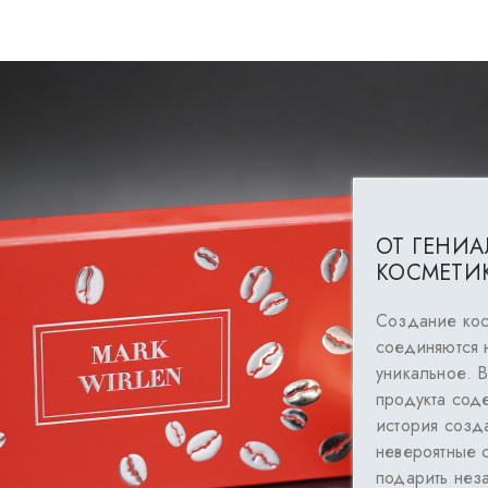
ОТ ГЕНИ
КОСМЕТИ
Создание кос
соединяются н
уникальное. 
продукта сод
история созд
невероятные 
подарить нез