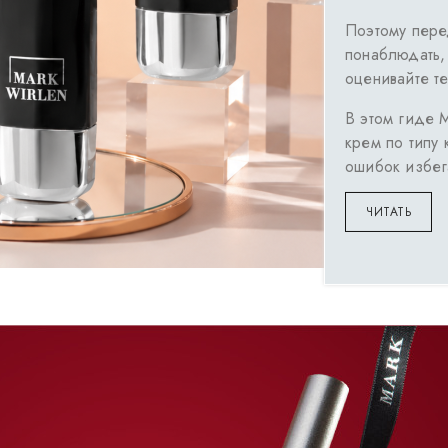
Поэтому пере
понаблюдать, 
оценивайте те
В этом гиде M
крем по типу 
ошибок избега
ЧИТАТЬ