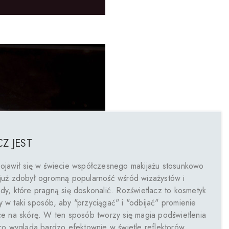
Z JEST
pojawił się w świecie współczesnego makijażu stosunkowo
 już zdobył ogromną popularność wśród wizażystów i
dy, które pragną się doskonalić. Rozświetlacz to kosmetyk
 w taki sposób, aby "przyciągać" i "odbijać" promienie
ce na skórę. W ten sposób tworzy się magia podświetlenia
 co wygląda bardzo efektownie w świetle reflektorów.