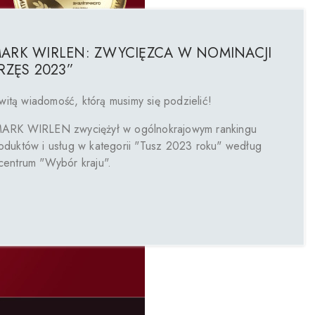
ARK WIRLEN: ZWYCIĘZCA W NOMINACJI
RZĘS 2023”
itą wiadomość, którą musimy się podzielić! ⠀
MARK WIRLEN zwyciężył w ogólnokrajowym rankingu
oduktów i usług w kategorii "Tusz 2023 roku" według
centrum "Wybór kraju". ⠀