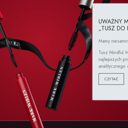
UWAŻNY M
„TUSZ DO 
Mamy niesamow
Tusz Mindful 
najlepszych pr
analitycznego 
CZYTAĆ