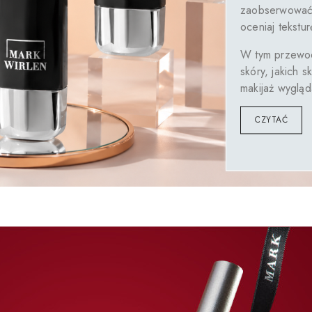
zaobserwować,
oceniaj tekstu
W tym przewod
skóry, jakich 
makijaż wygląd
CZYTAĆ