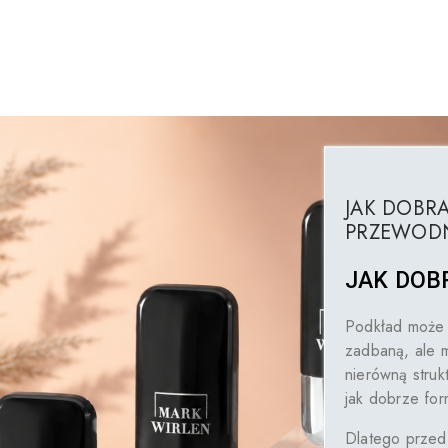
JAK DOBRA
PRZEWODN
JAK DOB
Podkład może 
zadbaną, ale m
nierówną struk
jak dobrze fo
Dlatego przed 