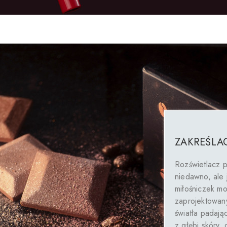
ZAKREŚLAC
Rozświetlacz 
niedawno, ale
miłośniczek mo
zaprojektowany
światła padają
z głębi skóry,