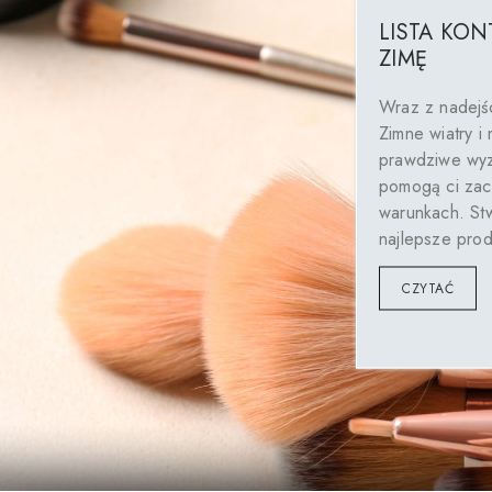
LISTA KON
ZIMĘ
Wraz z nadejśc
Zimne wiatry i 
prawdziwe wyz
pomogą ci zac
warunkach. Stw
najlepsze prod
CZYTAĆ