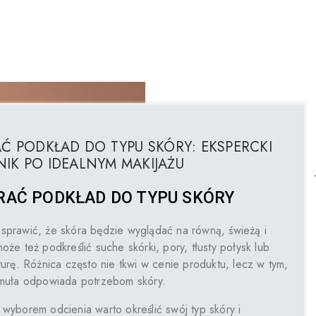
Ć PODKŁAD DO TYPU SKÓRY: EKSPERCKI
IK PO IDEALNYM MAKIJAŻU
RAĆ PODKŁAD DO TYPU SKÓRY
sprawić, że skóra będzie wyglądać na równą, świeżą i
oże też podkreślić suche skórki, pory, tłusty połysk lub
turę. Różnica często nie tkwi w cenie produktu, lecz w tym,
rmuła odpowiada potrzebom skóry.
wyborem odcienia warto określić swój typ skóry i