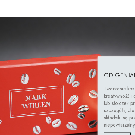
OD GENIA
Tworzenie kosm
kreatywność i 
lub słoiczek p
szczegóły, ale
składniki są p
niepowtarzaln