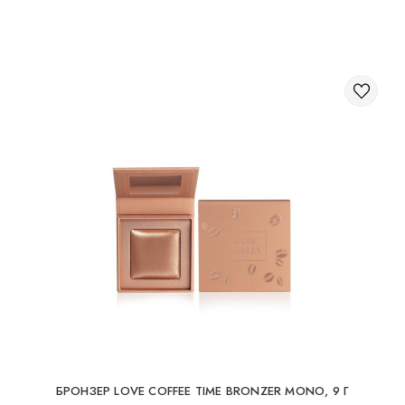
Через корзину на сайте;
Международная доставка заказов
Вы можете заказать доставку заказа заграницу.
Доступные способы доставки международных посылок:
Международная доставка УкрПочтой; Международная
доставка Новой Почтой / Nova Post (Польша, Молдова,
Германия, Чехия, Литва, Румыния, Словакия, Эстония,
Латвия, Венгрия, Италия, Великобритания, Испания).
Бесплатная доставка возможна при заказе на
суму от 80Є
При заказе на суму до 80Є, стоимость доставки
16Є
БРОНЗЕР LOVE COFFEE TIME BRONZER MONO, 9 Г