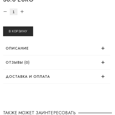
В КОРЗИНУ
ОПИСАНИЕ
ОТЗЫВЫ (0)
Нет отзывов об этом товаре.
Скульптор Mark Wirlen
ДОСТАВКА И ОПЛАТА
ДОСТАВКА
Заказ можно оформить удобным для Вас
способом:
ТАКЖЕ МОЖЕТ ЗАИНТЕРЕСОВАТЬ