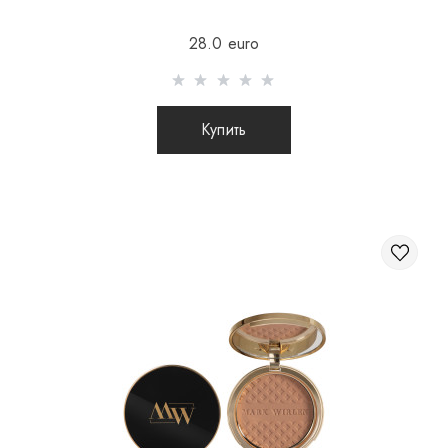
Отправка осуществляется после 100% предоплаты
28.0 euro
товара с учетом стоимости доставки (международные
посылки наложенным платежом не отправляются)
Отправка посылок заграницу происходит 2 раза в
Купить
неделю.
После отправки Вашего заказа Вы получаете Tracking
номер, с помощью которого Вы сможете отслеживать
свою посылку.
При отправке заказа заграницу через
перевозчика, интернет магазин не несет
ответственности за сохранность и целостность
посылки.