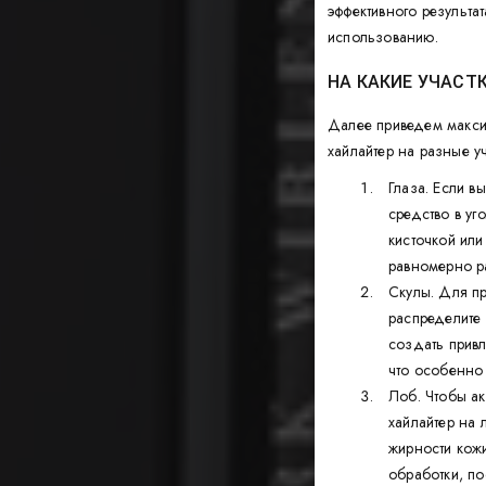
эффективного результа
использованию.
НА КАКИЕ УЧАСТ
Далее приведем макси
хайлайтер на разные уч
Глаза. Если в
средство в уг
кисточкой ил
равномерно р
Скулы. Для п
распределите 
создать привл
что особенно 
Лоб. Чтобы ак
хайлайтер на
жирности кож
обработки, по