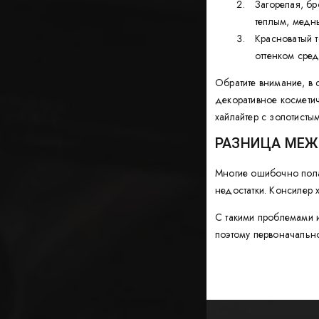
Загорелая, бр
теплым, медн
Красноватый 
оттенком сред
Обратите внимание, в 
декоративное косметич
хайлайтер с золотистым
РАЗНИЦА МЕЖ
Многие ошибочно полаг
недостатки. Консилер х
С такими проблемами и
поэтому первоначально