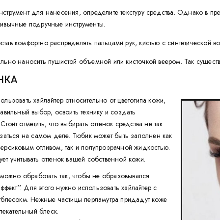
струмент для нанесения, определите текстуру средства. Однако в пр
ривычные подручные инструменты.
тав комфортно распределять пальцами рук, кистью с синтетической 
льно наносить пушистой объемной или кисточкой веером. Так существ
НКА
ользовать хайлайтер относительно от цветотипа кожи,
равильный выбор, освоить технику и создать
тоит отметить, что выбирать оттенок средства не так
азаться на самом деле. Тюбик может быть заполнен как
ерсиковым отливом, так и полупрозрачной жидкостью.
ет учитывать оттенок вашей собственной кожи.
можно обработать так, чтобы не образовывался
ффект''. Для этого нужно использовать хайлайтер с
блесокм. Нежные частицы перламутра придадут коже
лекательный блеск.