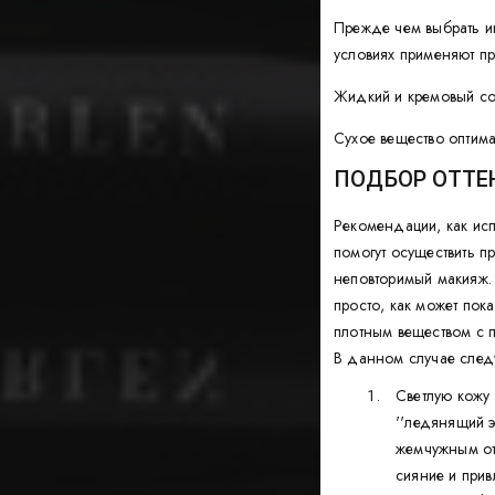
Прежде чем выбрать ин
условиях применяют п
Жидкий и кремовый сос
Сухое вещество оптима
ПОДБОР ОТТЕ
Рекомендации, как исп
помогут осуществить п
неповторимый макияж. С
просто, как может пок
плотным веществом с п
В данном случае следу
Светлую кожу 
''ледянящий э
жемчужным от
сияние и прив