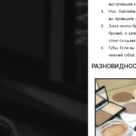
выступившие к
Нос. Хайлайте
вы проведете 
Зона около бр
бровей, а зат
стоит создава
Губы. Если вы
нижней губой.
РАЗНОВИДНОС