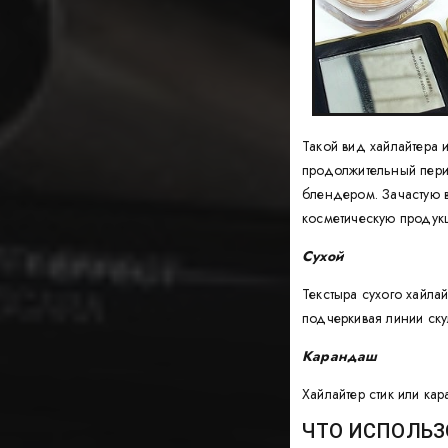
Такой вид хайлайтера 
продолжительный пери
блендером. Зачастую в
косметическую продук
Сухой
Текстыра сухого хайла
подчеркивая линии скул
Карандаш
Хайлайтер стик или ка
ЧТО ИСПОЛЬЗ