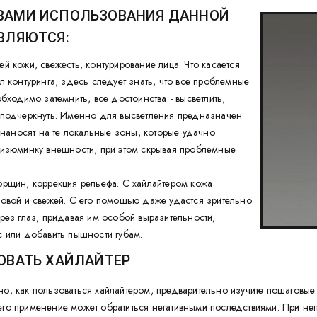
ВАМИ ИСПОЛЬЗОВАНИЯ ДАННОЙ
ВЛЯЮТСЯ:
й кожи, свежесть, контурирование лица. Что касается
л контуринга, здесь следует знать, что все проблемные
обходимо затемнить, все достоинства - высветлить,
 подчеркнуть. Именно для высветления предназначен
о наносят на те локальные зоны, которые удачно
 изюминку внешности, при этом скрывая проблемные
рщин, коррекция рельефа. С хайлайтером кожа
овой и свежей. С его помощью даже удастся зрительно
рез глаз, придавая им особой выразительности,
 или добавить пышности губам.
ОВАТЬ ХАЙЛАЙТЕР
но, как пользоваться хайлайтером, предварительно изучите пошаговые
его применение может обратиться негативными последствиями. При не