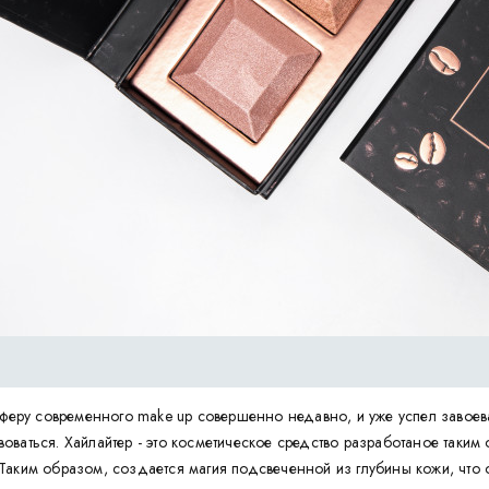
сферу современного make up совершенно недавно, и уже успел завоев
аться. Хайлайтер - это косметическое средство разработаное таким обр
аким образом, создается магия подсвеченной из глубины кожи, что оч