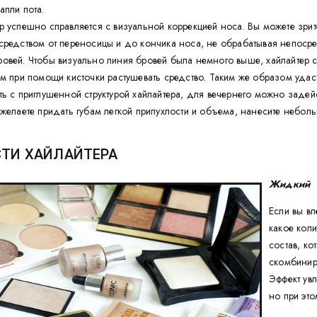
апли пота.
р успешно справляется с визуальной коррекцией носа. Вы можете зрит
средством от переносицы и до кончика носа, не обрабатывая непосре
овей. Чтобы визуально линия бровей была немного выше, хайлайтер с
ем при помощи кисточки растушевать средство. Таким же образом уда
ть с приглушенной структурой хайлайтера, для вечернего можно задей
 желаете придать губам легкой припухлости и объема, нанесите небол
ТИ ХАЙЛАЙТЕРА
Жидкий
Если вы вп
какое кол
состав, к
скомбинир
Эффект ув
но при это