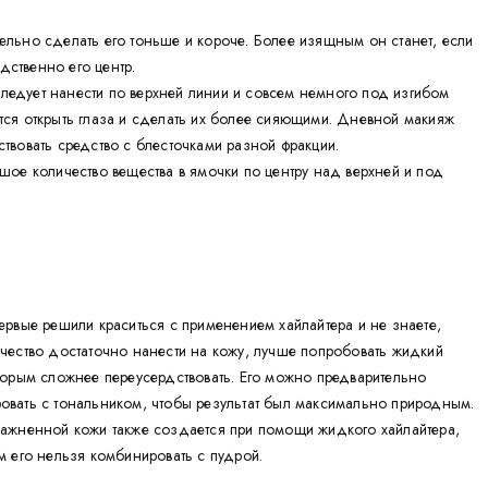
ельно сделать его тоньше и короче. Более изящным он станет, если
дственно его центр.
ледует нанести по верхней линии и совсем немного под изгибом
стся открыть глаза и сделать их более сияющими. Дневной макияж
ствовать средство с блесточками разной фракции.
ьшое количество вещества в ямочки по центру над верхней и под
ервые решили краситься с применением хайлайтера и не знаете,
ичество достаточно нанести на кожу, лучше попробовать жидкий
оторым сложнее переусердствовать. Его можно предварительно
овать с тональником, чтобы результат был максимально природным.
лажненной кожи также создается при помощи жидкого хайлайтера,
м его нельзя комбинировать с пудрой.