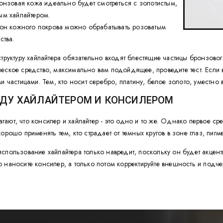
онзовая кожа идеально будет смотреться с золотистым,
ым хайлайтером.
тон кожного покрова можно обрабатывать розоватым
ства.
структуру хайлайтера обязательно входят блестящие частицы бронзовог
еское средство, максимально вам подойдящее, проведите тест. Если 
и частицами. Тем, кто носит серебро, платину, белое золото, уместно
ДУ ХАЙЛАЙТЕРОМ И КОНСИЛЕРОМ
ают, что консилер и хайлайтер - это одно и то же. Однако первое ср
орошо применять тем, кто страдает от темных кругов в зоне глаз, пигм
спользование хайлайтера только навредит, поскольку он будет акце
 наносите консилер, а только потом корректируйте внешность и подче