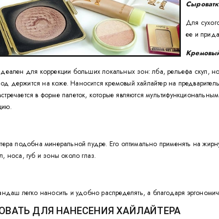
Сыроватк
Для сухого
ее и прида
Кремовы
идеален для коррекции больших локальных зон: лба, рельефа скул, но
од держится на коже. Наносится кремовый хайлайтер на предварител
стречается в форме палеток, которые являются мультифункциональным
цию.
йтера подобна минеральной пудре. Его оптимально применять на жирну
, носа, губ и зоны около глаз.
рандаш легко наносить и удобно распределять, а благодаря эргономи
ОВАТЬ ДЛЯ НАНЕСЕНИЯ ХАЙЛАЙТЕРА