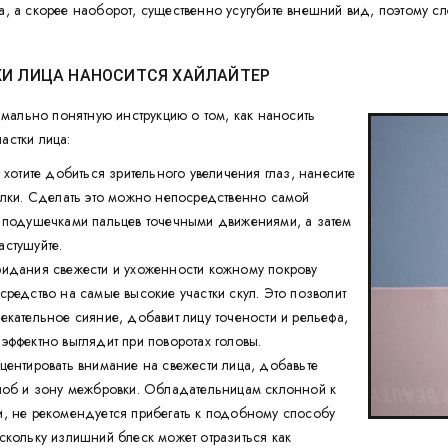
та, а скорее наоборот, существенно усугубите внешний вид, поэтому сл
КИ ЛИЦА НАНОСИТСЯ ХАЙЛАЙТЕР
мально понятную инструкцию о том, как наносить
астки лица:
ы хотите добиться зрительного увеличения глаз, нанесите
олки. Сделать это можно непосредственно самой
и подушечками пальцев точечными движениями, а затем
астушуйте.
ридания свежести и ухоженности кожному покрову
средство на самые высокие участки скул. Это позволит
екательное сияние, добавит лицу точености и рельефа,
эффектно выглядит при поворотах головы.
центировать внимание на свежести лица, добавьте
 лоб и зону межбровки. Обладательницам склонной к
и, не рекомендуется прибегать к подобному способу
скольку излишний блеск может отразиться как