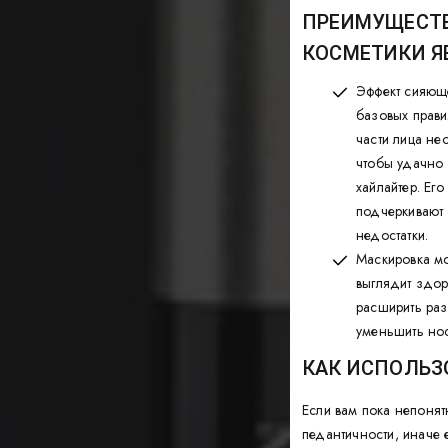
ПРЕИМУЩЕСТ
КОСМЕТИКИ Я
Эффект сияюще
базовых прави
части лица не
чтобы удачно
хайлайтер. Ег
подчеркивают
недостатки.
Маскировка мо
выглядит здор
расширить раз
уменьшить нос
КАК ИСПОЛЬЗ
Если вам пока непонят
педантичности, иначе 