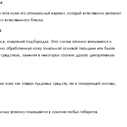
а
 типа кожи это оптимальный вариант, который естественно увлажнит
ст естественного блеска.
й
са, очертаний подбородка. Этот состав отлично впитывается и
ьно обработанную кожу тональной основой пальцами или бьюти
 средством, заменяя в некоторых случаях другую декоративную
ю кожу как поверх пудровых средств, так и тонирующей основы,
чному флакону помещается в сумочке любых габаритов.