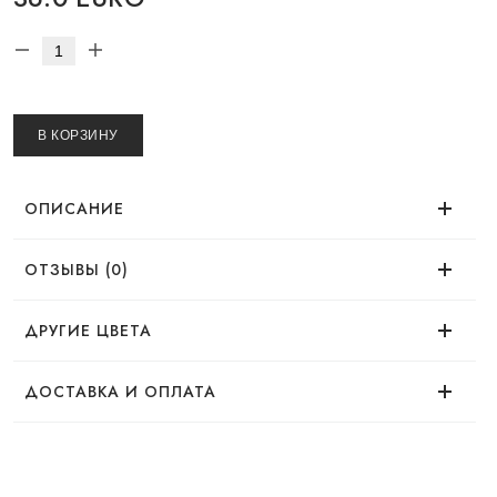
В КОРЗИНУ
ОПИСАНИЕ
ОТЗЫВЫ (0)
Время использования
Нет отзывов об этом товаре.
ДРУГИЕ ЦВЕТА
Эффект
ДОСТАВКА И ОПЛАТА
ДОСТАВКА
Назначение товара