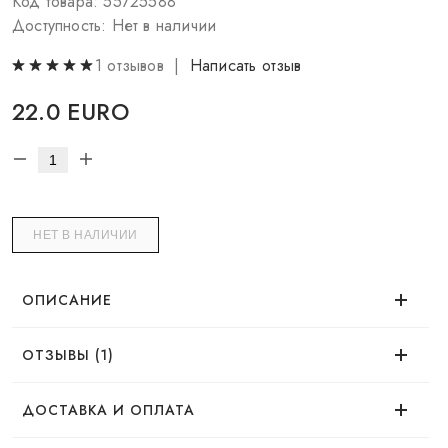
Код товара: 55725588
Доступность: Нет в наличии
1 отзывов |
Написать отзыв
22.0 EURO
НЕТ В НАЛИЧИИ
ОПИСАНИЕ
ОТЗЫВЫ (1)
Время использования
Соломія
08.11.2022
ДОСТАВКА И ОПЛАТА
Консилер дуже добре перекриває темні кола, також
Эффект