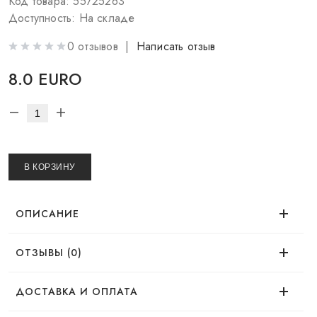
Код товара: 55725263
Доступность: На складе
0 отзывов |
Написать отзыв
8.0 EURO
В КОРЗИНУ
ОПИСАНИЕ
ОТЗЫВЫ (0)
Время использования
Нет отзывов об этом товаре.
ДОСТАВКА И ОПЛАТА
Эффект