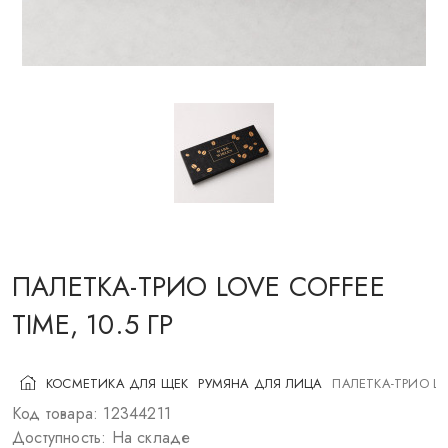
КОСМЕТИКА ДЛЯ ЩЕК
КИСТИ ДЛЯ МАКИЯЖА
АКСЕССУАРЫ
БЛОГ
КОНТАКТЫ
ПАЛЕТКА-ТРИО LOVE COFFEE
UA
RU
PL
EN
TIME, 10.5 ГР
КОСМЕТИКА ДЛЯ ЩЕК
РУМЯНА ДЛЯ ЛИЦА
ПАЛЕТКА-ТРИО LOV
Код товара: 12344211
Доступность: На складе