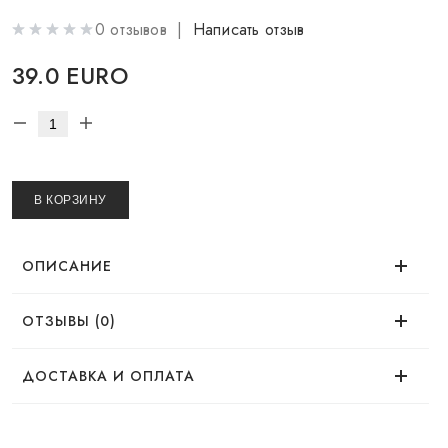
0 отзывов |
Написать отзыв
39.0 EURO
В КОРЗИНУ
ОПИСАНИЕ
ОТЗЫВЫ (0)
Палетка-трио LOVE COFFEE TIME — запеченные
румяна и пудра
Нет отзывов об этом товаре.
ДОСТАВКА И ОПЛАТА
ДОСТАВКА