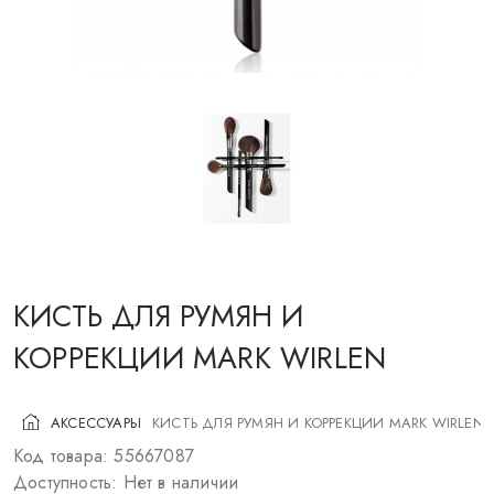
КОСМЕТИКА ДЛЯ ЩЕК
КИСТИ ДЛЯ МАКИЯЖА
АКСЕССУАРЫ
БЛОГ
КОНТАКТЫ
КИСТЬ ДЛЯ РУМЯН И
UA
RU
PL
EN
КОРРЕКЦИИ MARK WIRLEN
АКСЕССУАРЫ
КИСТЬ ДЛЯ РУМЯН И КОРРЕКЦИИ MARK WIRLEN
Код товара: 55667087
Доступность: Нет в наличии