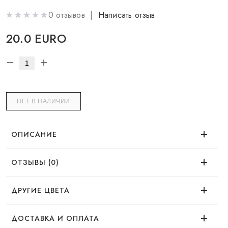
0 отзывов |
Написать отзыв
20.0 EURO
НЕТ В НАЛИЧИИ
ОПИСАНИЕ
ОТЗЫВЫ (0)
Время использования
Нет отзывов об этом товаре.
ДРУГИЕ ЦВЕТА
Эффект
ДОСТАВКА И ОПЛАТА