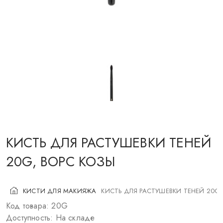
КОСМЕТИКА ДЛЯ ЩЕК
КИСТИ ДЛЯ МАКИЯЖА
АКСЕССУАРЫ
БЛОГ
КОНТАКТЫ
КИСТЬ ДЛЯ РАСТУШЕВКИ ТЕНЕЙ
UA
RU
PL
EN
20G, ВОРС КОЗЫ
КИСТИ ДЛЯ МАКИЯЖА
КИСТЬ ДЛЯ РАСТУШЕВКИ ТЕНЕЙ 20G,
Код товара: 20G
Доступность: На складе