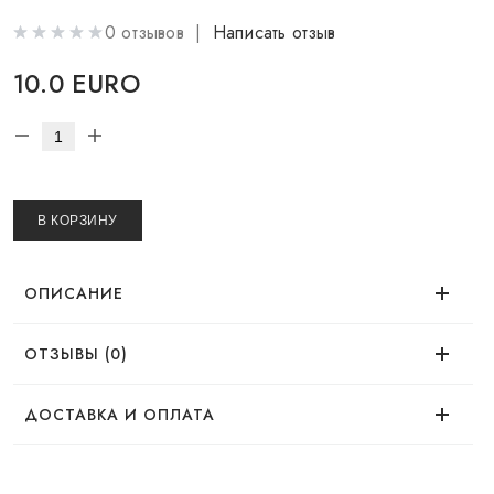
0 отзывов |
Написать отзыв
10.0 EURO
В КОРЗИНУ
ОПИСАНИЕ
ОТЗЫВЫ (0)
Нет отзывов об этом товаре.
ДОСТАВКА И ОПЛАТА
ДОСТАВКА