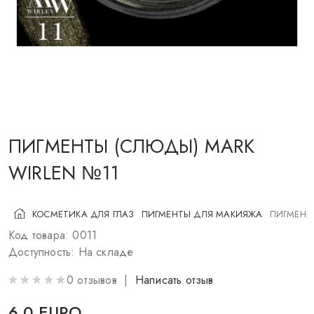
КОСМЕТИКА ДЛЯ ЩЕК
КИСТИ ДЛЯ МАКИЯЖА
АКСЕССУАРЫ
БЛОГ
КОНТАКТЫ
ПИГМЕНТЫ (СЛЮДЫ) MARK
WIRLEN №11
UA
RU
PL
EN
КОСМЕТИКА ДЛЯ ГЛАЗ
ПИГМЕНТЫ ДЛЯ МАКИЯЖА
ПИГМЕНТ
Код товара: 0011
Доступность: На складе
0 отзывов |
Написать отзыв
6.0 EURO