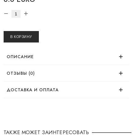
В КОРЗИНУ
ОПИСАНИЕ
ОТЗЫВЫ (0)
Нет отзывов об этом товаре.
ДОСТАВКА И ОПЛАТА
ДОСТАВКА
Заказ можно оформить удобным для Вас
способом:
ТАКЖЕ МОЖЕТ ЗАИНТЕРЕСОВАТЬ