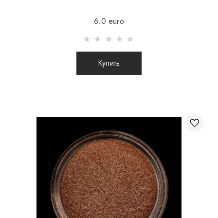
Отправка осуществляется после 100% предоплаты
6.0 euro
товара с учетом стоимости доставки (международные
посылки наложенным платежом не отправляются)
Отправка посылок заграницу происходит 2 раза в
Купить
неделю.
После отправки Вашего заказа Вы получаете Tracking
номер, с помощью которого Вы сможете отслеживать
свою посылку.
При отправке заказа заграницу через
перевозчика, интернет магазин не несет
ответственности за сохранность и целостность
посылки.