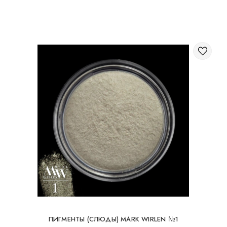
Через корзину на сайте;
Международная доставка заказов
Вы можете заказать доставку заказа заграницу.
Доступные способы доставки международных посылок:
Международная доставка УкрПочтой; Международная
доставка Новой Почтой / Nova Post (Польша, Молдова,
Германия, Чехия, Литва, Румыния, Словакия, Эстония,
Латвия, Венгрия, Италия, Великобритания, Испания).
Бесплатная доставка возможна при заказе на
суму от 80Є
При заказе на суму до 80Є, стоимость доставки
16Є
ПИГМЕНТЫ (СЛЮДЫ) MARK WIRLEN №1