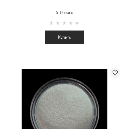
Отправка осуществляется после 100% предоплаты
6.0 euro
товара с учетом стоимости доставки (международные
посылки наложенным платежом не отправляются)
Отправка посылок заграницу происходит 2 раза в
Купить
неделю.
После отправки Вашего заказа Вы получаете Tracking
номер, с помощью которого Вы сможете отслеживать
свою посылку.
При отправке заказа заграницу через
перевозчика, интернет магазин не несет
ответственности за сохранность и целостность
посылки.