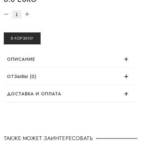
В КОРЗИНУ
ОПИСАНИЕ
ОТЗЫВЫ (0)
Нет отзывов об этом товаре.
ДОСТАВКА И ОПЛАТА
ДОСТАВКА
Заказ можно оформить удобным для Вас
способом:
ТАКЖЕ МОЖЕТ ЗАИНТЕРЕСОВАТЬ