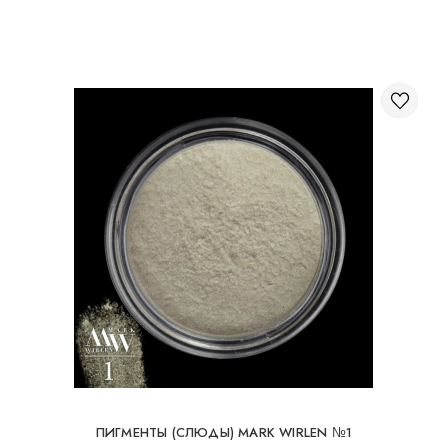
Через корзину на сайте;
Международная доставка заказов
Вы можете заказать доставку заказа заграницу.
Доступные способы доставки международных посылок:
Международная доставка УкрПочтой; Международная
доставка Новой Почтой / Nova Post (Польша, Молдова,
Германия, Чехия, Литва, Румыния, Словакия, Эстония,
Латвия, Венгрия, Италия, Великобритания, Испания).
Бесплатная доставка возможна при заказе на
суму от 80Є
При заказе на суму до 80Є, стоимость доставки
16Є
ПИГМЕНТЫ (СЛЮДЫ) MARK WIRLEN №1