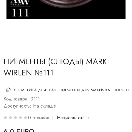
КОСМЕТИКА ДЛЯ ЩЕК
КИСТИ ДЛЯ МАКИЯЖА
АКСЕССУАРЫ
БЛОГ
КОНТАКТЫ
ПИГМЕНТЫ (СЛЮДЫ) MARK
WIRLEN №111
UA
RU
PL
EN
КОСМЕТИКА ДЛЯ ГЛАЗ
ПИГМЕНТЫ ДЛЯ МАКИЯЖА
ПИГМЕНТ
Код товара: 0111
Доступность: На складе
0 отзывов |
Написать отзыв
6.0 EURO