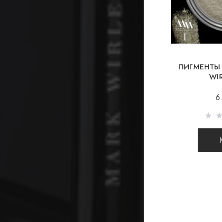
ПИГМЕНТЫ
WI
6