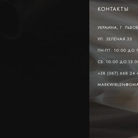
КОНТАКТЫ
УКРАИНА, Г. ЛЬВОВ
УЛ. ЗЕЛЁНАЯ 35
ПН-ПТ: 10:00 ДО 
СБ: 10:00 ДО 15.0
+38 (067) 668 24 
MARKWIRLEN@GMA