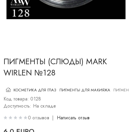
КОСМЕТИКА ДЛЯ ЩЕК
КИСТИ ДЛЯ МАКИЯЖА
АКСЕССУАРЫ
БЛОГ
КОНТАКТЫ
ПИГМЕНТЫ (СЛЮДЫ) MARK
WIRLEN №128
UA
RU
PL
EN
КОСМЕТИКА ДЛЯ ГЛАЗ
ПИГМЕНТЫ ДЛЯ МАКИЯЖА
ПИГМЕНТ
Код товара: 0128
Доступность: На складе
0 отзывов |
Написать отзыв
6.0 EURO