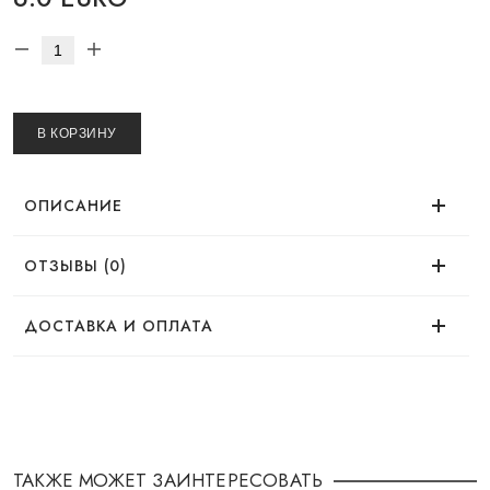
В КОРЗИНУ
ОПИСАНИЕ
ОТЗЫВЫ (0)
Нет отзывов об этом товаре.
ДОСТАВКА И ОПЛАТА
ДОСТАВКА
Заказ можно оформить удобным для Вас
способом:
ТАКЖЕ МОЖЕТ ЗАИНТЕРЕСОВАТЬ