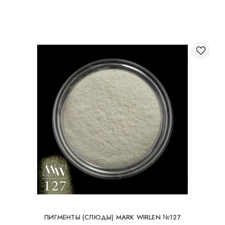
Через корзину на сайте;
Международная доставка заказов
Вы можете заказать доставку заказа заграницу.
Доступные способы доставки международных посылок:
Международная доставка УкрПочтой; Международная
доставка Новой Почтой / Nova Post (Польша, Молдова,
Германия, Чехия, Литва, Румыния, Словакия, Эстония,
Латвия, Венгрия, Италия, Великобритания, Испания).
Бесплатная доставка возможна при заказе на
суму от 80Є
При заказе на суму до 80Є, стоимость доставки
16Є
ПИГМЕНТЫ (СЛЮДЫ) MARK WIRLEN №127