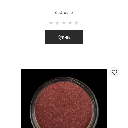
Отправка осуществляется после 100% предоплаты
6.0 euro
товара с учетом стоимости доставки (международные
посылки наложенным платежом не отправляются)
Отправка посылок заграницу происходит 2 раза в
Купить
неделю.
После отправки Вашего заказа Вы получаете Tracking
номер, с помощью которого Вы сможете отслеживать
свою посылку.
При отправке заказа заграницу через
перевозчика, интернет магазин не несет
ответственности за сохранность и целостность
посылки.