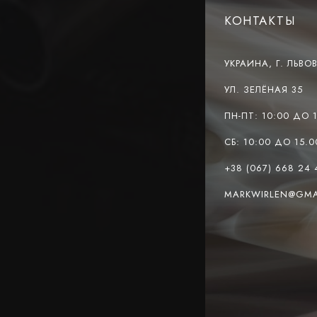
КОНТАКТЫ
УКРАИНА, Г. ЛЬВОВ
УЛ. ЗЕЛЁНАЯ 35
ПН-ПТ: 10:00 ДО 
СБ: 10:00 ДО 15.0
+38 (067) 668 24 
MARKWIRLEN@GMA