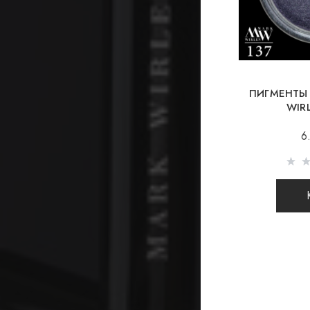
ПИГМЕНТЫ
WIR
6