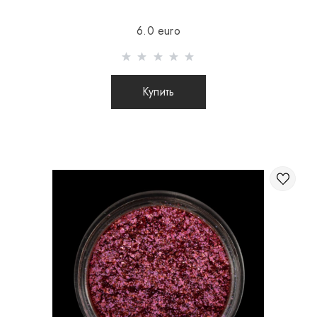
Отправка осуществляется после 100% предоплаты
6.0 euro
товара с учетом стоимости доставки (международные
посылки наложенным платежом не отправляются)
Отправка посылок заграницу происходит 2 раза в
Купить
неделю.
После отправки Вашего заказа Вы получаете Tracking
номер, с помощью которого Вы сможете отслеживать
свою посылку.
При отправке заказа заграницу через
перевозчика, интернет магазин не несет
ответственности за сохранность и целостность
посылки.