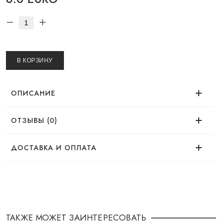
В КОРЗИНУ
ОПИСАНИЕ
ОТЗЫВЫ (0)
Нет отзывов об этом товаре.
ДОСТАВКА И ОПЛАТА
ДОСТАВКА
Заказ можно оформить удобным для Вас
способом:
ТАКЖЕ МОЖЕТ ЗАИНТЕРЕСОВАТЬ