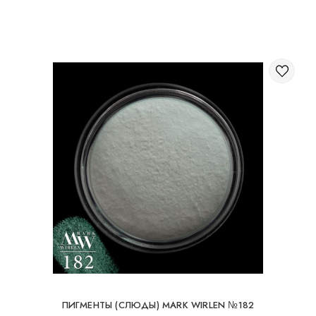
Через корзину на сайте;
Международная доставка заказов
Вы можете заказать доставку заказа заграницу.
Доступные способы доставки международных посылок:
Международная доставка УкрПочтой; Международная
доставка Новой Почтой / Nova Post (Польша, Молдова,
Германия, Чехия, Литва, Румыния, Словакия, Эстония,
Латвия, Венгрия, Италия, Великобритания, Испания).
Бесплатная доставка возможна при заказе на
суму от 80Є
При заказе на суму до 80Є, стоимость доставки
16Є
ПИГМЕНТЫ (СЛЮДЫ) MARK WIRLEN №182