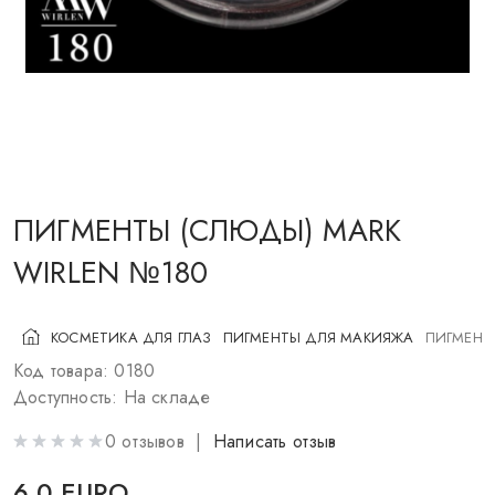
КОСМЕТИКА ДЛЯ ЩЕК
КИСТИ ДЛЯ МАКИЯЖА
АКСЕССУАРЫ
БЛОГ
КОНТАКТЫ
ПИГМЕНТЫ (СЛЮДЫ) MARK
WIRLEN №180
UA
RU
PL
EN
КОСМЕТИКА ДЛЯ ГЛАЗ
ПИГМЕНТЫ ДЛЯ МАКИЯЖА
ПИГМЕНТ
Код товара: 0180
Доступность: На складе
0 отзывов |
Написать отзыв
6.0 EURO