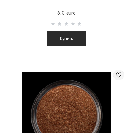
Отправка осуществляется после 100% предоплаты
6.0 euro
товара с учетом стоимости доставки (международные
посылки наложенным платежом не отправляются)
Отправка посылок заграницу происходит 2 раза в
Купить
неделю.
После отправки Вашего заказа Вы получаете Tracking
номер, с помощью которого Вы сможете отслеживать
свою посылку.
При отправке заказа заграницу через
перевозчика, интернет магазин не несет
ответственности за сохранность и целостность
посылки.