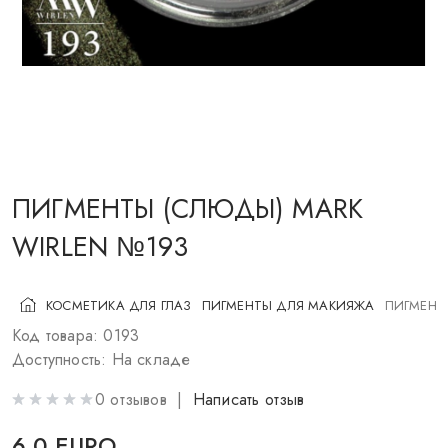
КОСМЕТИКА ДЛЯ ЩЕК
КИСТИ ДЛЯ МАКИЯЖА
АКСЕССУАРЫ
БЛОГ
КОНТАКТЫ
ПИГМЕНТЫ (СЛЮДЫ) MARK
WIRLEN №193
UA
RU
PL
EN
КОСМЕТИКА ДЛЯ ГЛАЗ
ПИГМЕНТЫ ДЛЯ МАКИЯЖА
ПИГМЕНТ
Код товара: 0193
Доступность: На складе
0 отзывов |
Написать отзыв
6.0 EURO