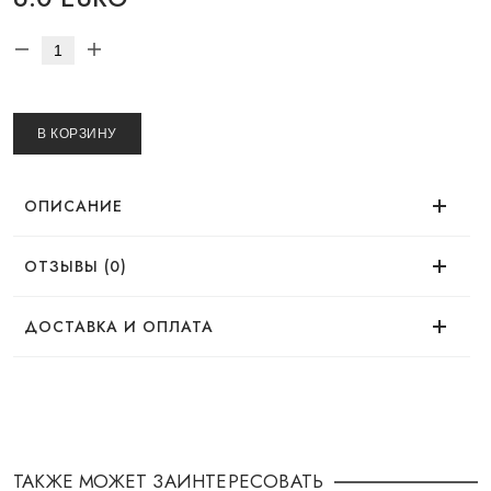
В КОРЗИНУ
ОПИСАНИЕ
ОТЗЫВЫ (0)
Нет отзывов об этом товаре.
ДОСТАВКА И ОПЛАТА
ДОСТАВКА
Заказ можно оформить удобным для Вас
способом:
ТАКЖЕ МОЖЕТ ЗАИНТЕРЕСОВАТЬ