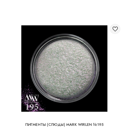
Через корзину на сайте;
Международная доставка заказов
Вы можете заказать доставку заказа заграницу.
Доступные способы доставки международных посылок:
Международная доставка УкрПочтой; Международная
доставка Новой Почтой / Nova Post (Польша, Молдова,
Германия, Чехия, Литва, Румыния, Словакия, Эстония,
Латвия, Венгрия, Италия, Великобритания, Испания).
Бесплатная доставка возможна при заказе на
суму от 80Є
При заказе на суму до 80Є, стоимость доставки
16Є
ПИГМЕНТЫ (СЛЮДЫ) MARK WIRLEN №195