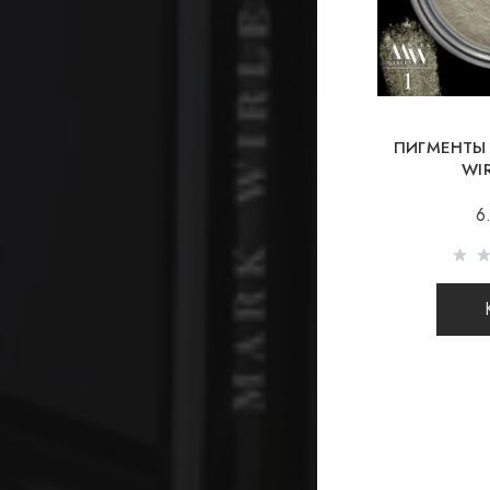
ПИГМЕНТЫ
WI
6