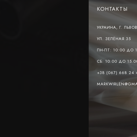
КОНТАКТЫ
УКРАИНА, Г. ЛЬВОВ
УЛ. ЗЕЛЁНАЯ 35
ПН-ПТ: 10:00 ДО 
СБ: 10:00 ДО 15.0
+38 (067) 668 24 
MARKWIRLEN@GMA