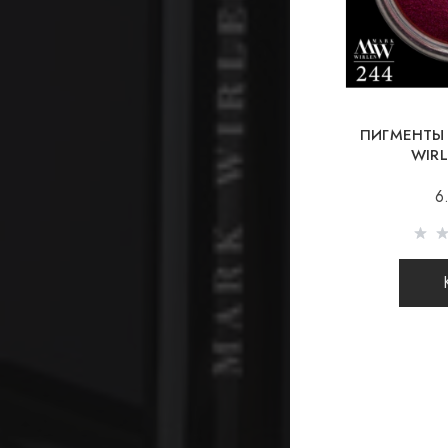
ПИГМЕНТЫ
WIR
6