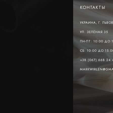
КОНТАКТЫ
УКРАИНА, Г. ЛЬВОВ
УЛ. ЗЕЛЁНАЯ 35
ПН-ПТ: 10:00 ДО 
СБ: 10:00 ДО 15.0
+38 (067) 668 24 
MARKWIRLEN@GMA