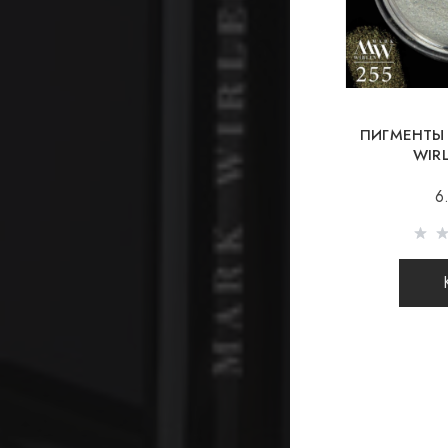
ПИГМЕНТЫ
WIR
6