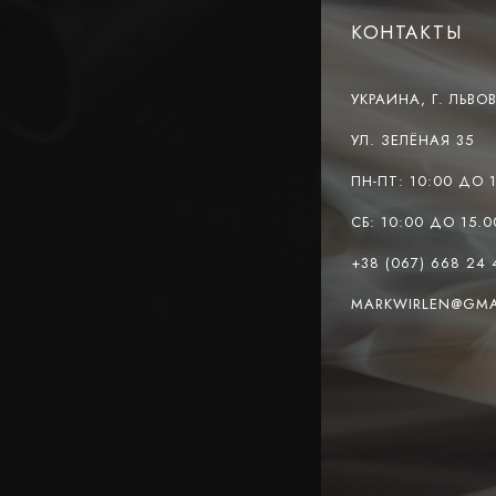
КОНТАКТЫ
УКРАИНА, Г. ЛЬВОВ
УЛ. ЗЕЛЁНАЯ 35
ПН-ПТ: 10:00 ДО 
СБ: 10:00 ДО 15.0
+38 (067) 668 24 
MARKWIRLEN@GMA