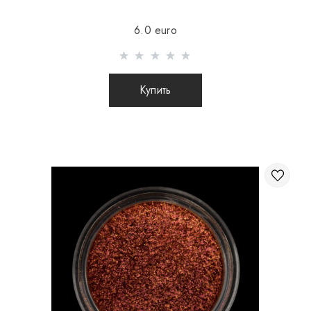
Отправка осуществляется после 100% предоплаты
6.0 euro
товара с учетом стоимости доставки (международные
посылки наложенным платежом не отправляются)
Отправка посылок заграницу происходит 2 раза в
Купить
неделю.
После отправки Вашего заказа Вы получаете Tracking
номер, с помощью которого Вы сможете отслеживать
свою посылку.
При отправке заказа заграницу через
перевозчика, интернет магазин не несет
ответственности за сохранность и целостность
посылки.