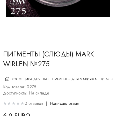
КОСМЕТИКА ДЛЯ ЩЕК
КИСТИ ДЛЯ МАКИЯЖА
АКСЕССУАРЫ
БЛОГ
КОНТАКТЫ
ПИГМЕНТЫ (СЛЮДЫ) MARK
WIRLEN №275
UA
RU
PL
EN
КОСМЕТИКА ДЛЯ ГЛАЗ
ПИГМЕНТЫ ДЛЯ МАКИЯЖА
ПИГМЕНТ
Код товара: 0275
Доступность: На складе
0 отзывов |
Написать отзыв
6.0 EURO