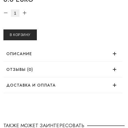
В КОРЗИНУ
ОПИСАНИЕ
ОТЗЫВЫ (0)
Нет отзывов об этом товаре.
ДОСТАВКА И ОПЛАТА
ДОСТАВКА
Заказ можно оформить удобным для Вас
способом:
ТАКЖЕ МОЖЕТ ЗАИНТЕРЕСОВАТЬ