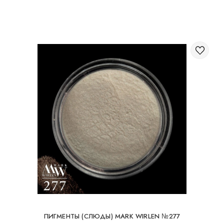
Через корзину на сайте;
Международная доставка заказов
Вы можете заказать доставку заказа заграницу.
Доступные способы доставки международных посылок:
Международная доставка УкрПочтой; Международная
доставка Новой Почтой / Nova Post (Польша, Молдова,
Германия, Чехия, Литва, Румыния, Словакия, Эстония,
Латвия, Венгрия, Италия, Великобритания, Испания).
Бесплатная доставка возможна при заказе на
суму от 80Є
При заказе на суму до 80Є, стоимость доставки
16Є
ПИГМЕНТЫ (СЛЮДЫ) MARK WIRLEN №277