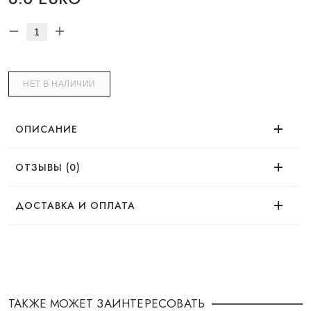
НЕТ В НАЛИЧИИ
ОПИСАНИЕ
ОТЗЫВЫ (0)
Нет отзывов об этом товаре.
ДОСТАВКА И ОПЛАТА
ДОСТАВКА
Заказ можно оформить удобным для Вас
способом:
ТАКЖЕ МОЖЕТ ЗАИНТЕРЕСОВАТЬ