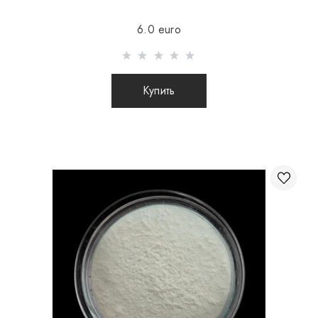
Отправка осуществляется после 100% предоплаты
6.0 euro
товара с учетом стоимости доставки (международные
посылки наложенным платежом не отправляются)
Отправка посылок заграницу происходит 2 раза в
Купить
неделю.
После отправки Вашего заказа Вы получаете Tracking
номер, с помощью которого Вы сможете отслеживать
свою посылку.
При отправке заказа заграницу через
перевозчика, интернет магазин не несет
ответственности за сохранность и целостность
посылки.