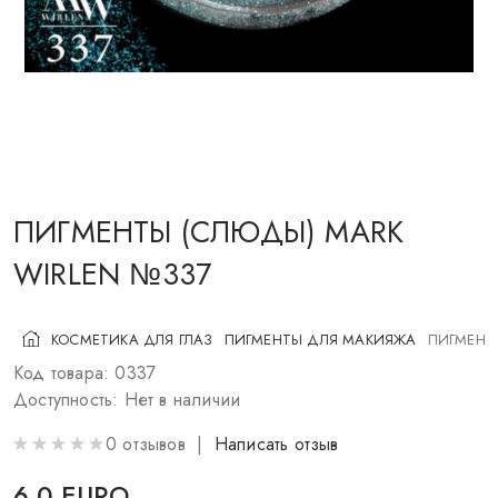
КОСМЕТИКА ДЛЯ ЩЕК
КИСТИ ДЛЯ МАКИЯЖА
АКСЕССУАРЫ
БЛОГ
КОНТАКТЫ
ПИГМЕНТЫ (СЛЮДЫ) MARK
WIRLEN №337
UA
RU
PL
EN
КОСМЕТИКА ДЛЯ ГЛАЗ
ПИГМЕНТЫ ДЛЯ МАКИЯЖА
ПИГМЕНТ
Код товара: 0337
Доступность: Нет в наличии
0 отзывов |
Написать отзыв
6.0 EURO