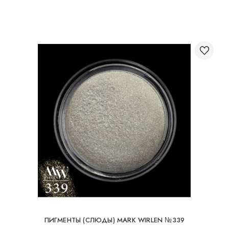
Через корзину на сайте;
Международная доставка заказов
Вы можете заказать доставку заказа заграницу.
Доступные способы доставки международных посылок:
Международная доставка УкрПочтой; Международная
доставка Новой Почтой / Nova Post (Польша, Молдова,
Германия, Чехия, Литва, Румыния, Словакия, Эстония,
Латвия, Венгрия, Италия, Великобритания, Испания).
Бесплатная доставка возможна при заказе на
суму от 80Є
При заказе на суму до 80Є, стоимость доставки
16Є
ПИГМЕНТЫ (СЛЮДЫ) MARK WIRLEN №339