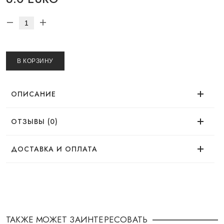
В КОРЗИНУ
ОПИСАНИЕ
ОТЗЫВЫ (0)
Нет отзывов об этом товаре.
ДОСТАВКА И ОПЛАТА
ДОСТАВКА
Заказ можно оформить удобным для Вас
способом:
ТАКЖЕ МОЖЕТ ЗАИНТЕРЕСОВАТЬ