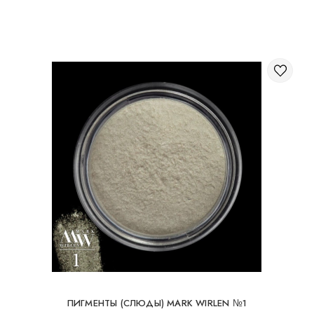
Через корзину на сайте;
Международная доставка заказов
Вы можете заказать доставку заказа заграницу.
Доступные способы доставки международных посылок:
Международная доставка УкрПочтой; Международная
доставка Новой Почтой / Nova Post (Польша, Молдова,
Германия, Чехия, Литва, Румыния, Словакия, Эстония,
Латвия, Венгрия, Италия, Великобритания, Испания).
Бесплатная доставка возможна при заказе на
суму от 80Є
При заказе на суму до 80Є, стоимость доставки
16Є
ПИГМЕНТЫ (СЛЮДЫ) MARK WIRLEN №1