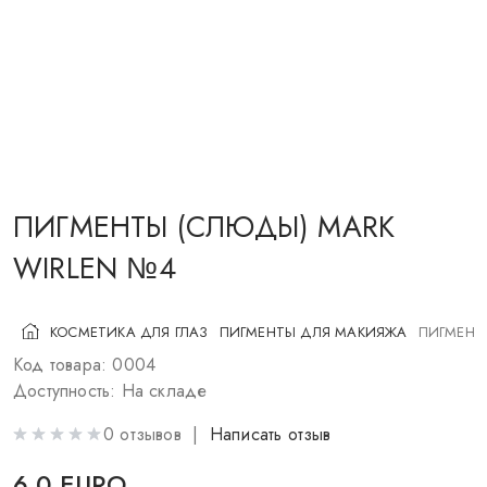
КОСМЕТИКА ДЛЯ ЩЕК
КИСТИ ДЛЯ МАКИЯЖА
АКСЕССУАРЫ
БЛОГ
КОНТАКТЫ
ПИГМЕНТЫ (СЛЮДЫ) MARK
WIRLEN №4
UA
RU
PL
EN
КОСМЕТИКА ДЛЯ ГЛАЗ
ПИГМЕНТЫ ДЛЯ МАКИЯЖА
ПИГМЕНТ
Код товара: 0004
Доступность: На складе
0 отзывов |
Написать отзыв
6.0 EURO