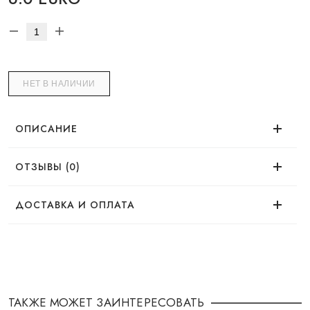
НЕТ В НАЛИЧИИ
ОПИСАНИЕ
ОТЗЫВЫ (0)
Нет отзывов об этом товаре.
ДОСТАВКА И ОПЛАТА
ДОСТАВКА
Заказ можно оформить удобным для Вас
способом:
ТАКЖЕ МОЖЕТ ЗАИНТЕРЕСОВАТЬ