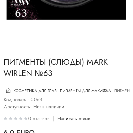
КОСМЕТИКА ДЛЯ ЩЕК
КИСТИ ДЛЯ МАКИЯЖА
АКСЕССУАРЫ
БЛОГ
КОНТАКТЫ
ПИГМЕНТЫ (СЛЮДЫ) MARK
WIRLEN №63
UA
RU
PL
EN
КОСМЕТИКА ДЛЯ ГЛАЗ
ПИГМЕНТЫ ДЛЯ МАКИЯЖА
ПИГМЕНТ
Код товара: 0063
Доступность: Нет в наличии
0 отзывов |
Написать отзыв
6.0 EURO