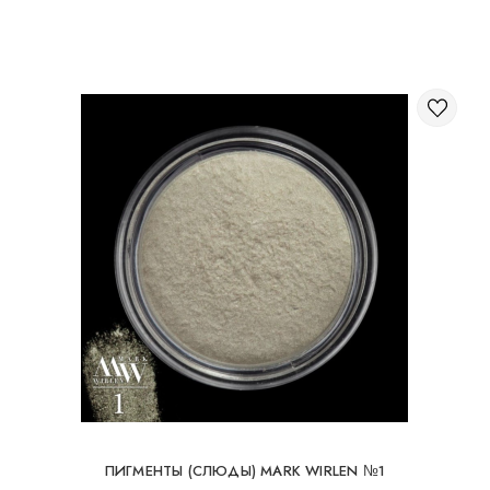
Через корзину на сайте;
Международная доставка заказов
Вы можете заказать доставку заказа заграницу.
Доступные способы доставки международных посылок:
Международная доставка УкрПочтой; Международная
доставка Новой Почтой / Nova Post (Польша, Молдова,
Германия, Чехия, Литва, Румыния, Словакия, Эстония,
Латвия, Венгрия, Италия, Великобритания, Испания).
Бесплатная доставка возможна при заказе на
суму от 80Є
При заказе на суму до 80Є, стоимость доставки
16Є
ПИГМЕНТЫ (СЛЮДЫ) MARK WIRLEN №1