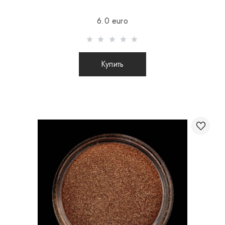
Отправка осуществляется после 100% предоплаты
6.0 euro
товара с учетом стоимости доставки (международные
посылки наложенным платежом не отправляются)
Отправка посылок заграницу происходит 2 раза в
Купить
неделю.
После отправки Вашего заказа Вы получаете Tracking
номер, с помощью которого Вы сможете отслеживать
свою посылку.
При отправке заказа заграницу через
перевозчика, интернет магазин не несет
ответственности за сохранность и целостность
посылки.