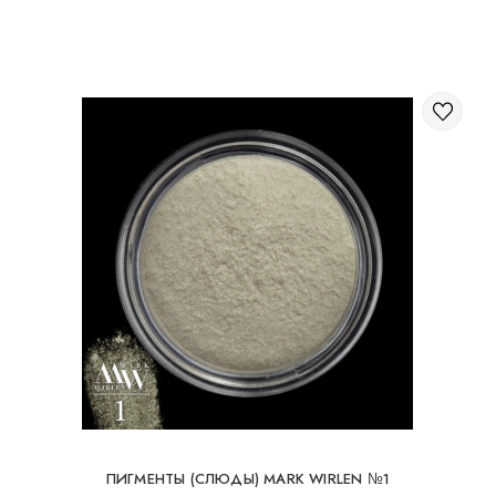
Через корзину на сайте;
Международная доставка заказов
Вы можете заказать доставку заказа заграницу.
Доступные способы доставки международных посылок:
Международная доставка УкрПочтой; Международная
доставка Новой Почтой / Nova Post (Польша, Молдова,
Германия, Чехия, Литва, Румыния, Словакия, Эстония,
Латвия, Венгрия, Италия, Великобритания, Испания).
Бесплатная доставка возможна при заказе на
суму от 80Є
При заказе на суму до 80Є, стоимость доставки
16Є
ПИГМЕНТЫ (СЛЮДЫ) MARK WIRLEN №1