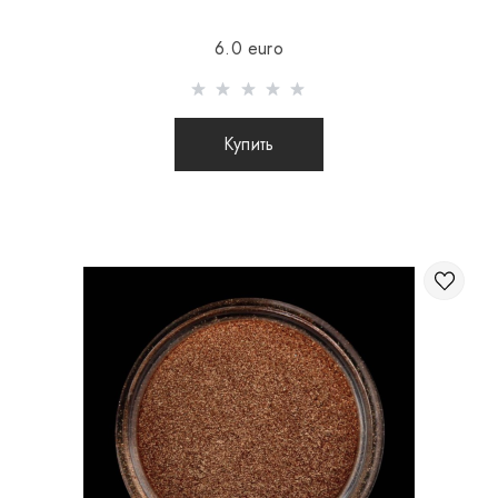
Отправка осуществляется после 100% предоплаты
6.0 euro
товара с учетом стоимости доставки (международные
посылки наложенным платежом не отправляются)
Отправка посылок заграницу происходит 2 раза в
Купить
неделю.
После отправки Вашего заказа Вы получаете Tracking
номер, с помощью которого Вы сможете отслеживать
свою посылку.
При отправке заказа заграницу через
перевозчика, интернет магазин не несет
ответственности за сохранность и целостность
посылки.