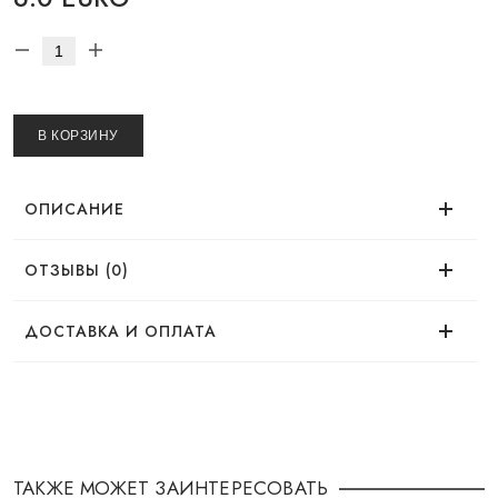
В КОРЗИНУ
ОПИСАНИЕ
ОТЗЫВЫ (0)
Нет отзывов об этом товаре.
ДОСТАВКА И ОПЛАТА
ДОСТАВКА
Заказ можно оформить удобным для Вас
способом:
ТАКЖЕ МОЖЕТ ЗАИНТЕРЕСОВАТЬ