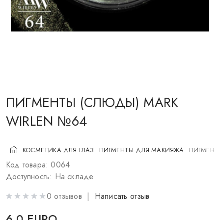
КОСМЕТИКА ДЛЯ ЩЕК
КИСТИ ДЛЯ МАКИЯЖА
АКСЕССУАРЫ
БЛОГ
КОНТАКТЫ
ПИГМЕНТЫ (СЛЮДЫ) MARK
WIRLEN №64
UA
RU
PL
EN
КОСМЕТИКА ДЛЯ ГЛАЗ
ПИГМЕНТЫ ДЛЯ МАКИЯЖА
ПИГМЕНТ
Код товара: 0064
Доступность: На складе
0 отзывов |
Написать отзыв
6.0 EURO