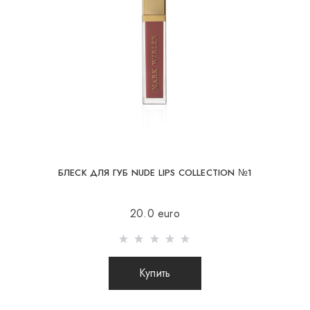
При отправке заказа заграницу через
Состав
перевозчика, интернет магазин не несет
ответственности за сохранность и целостность
посылки.
БЛЕСК ДЛЯ ГУБ NUDE LIPS COLLECTION №1
20.0 euro
Купить