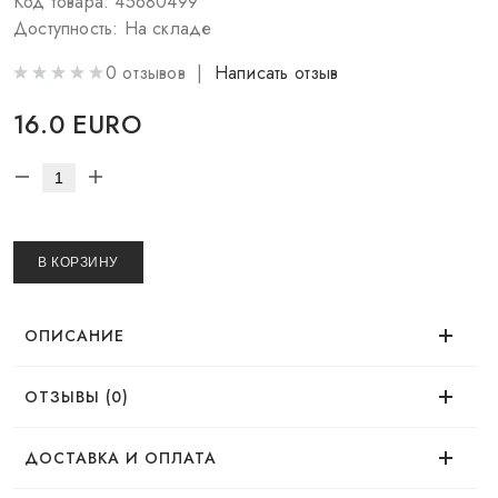
Код товара: 45680499
Доступность: На складе
0 отзывов |
Написать отзыв
16.0 EURO
В КОРЗИНУ
ОПИСАНИЕ
ОТЗЫВЫ (0)
Время использования
Нет отзывов об этом товаре.
ДОСТАВКА И ОПЛАТА
Эффект