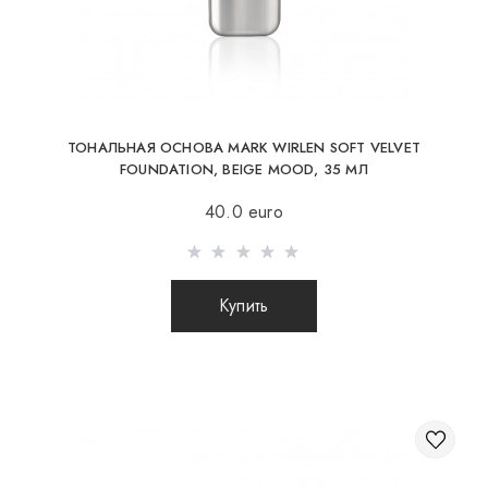
увлажняет и разглаживает кожу;
обеспечивает равномерное нанесение тона;
не оставляет липкости;
подходит для ежедневного использования;
может использоваться как самостоятельный уход.
ТОНАЛЬНАЯ ОСНОВА MARK WIRLEN SOFT VELVET
FOUNDATION, BEIGE MOOD, 35 МЛ
40.0 euro
Нанесите праймер на очищенную кожу.
Дайте впитаться.
Нанесите тон Porcelaine или Light Moka либо
Купить
смешайте их.
Зафиксируйте результат прозрачной пудрой при
необходимости.
Набор Mark Wirlen