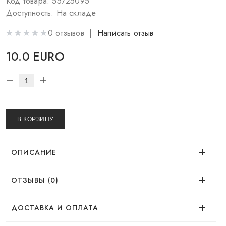
Код товара: 55725095
Доступность: На складе
0 отзывов |
Написать отзыв
10.0 EURO
В КОРЗИНУ
ОПИСАНИЕ
ОТЗЫВЫ (0)
Время использования
Нет отзывов об этом товаре.
ДОСТАВКА И ОПЛАТА
Эффект