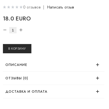
0 отзывов |
Написать отзыв
18.0 EURO
В КОРЗИНУ
ОПИСАНИЕ
ОТЗЫВЫ (0)
Время использования
Нет отзывов об этом товаре.
ДОСТАВКА И ОПЛАТА
Эффект
ДОСТАВКА