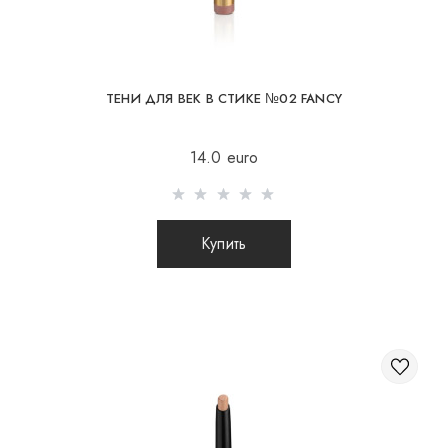
Бесплатная доставка возможна при заказе на
суму от 80Є
При заказе на суму до 80Є, стоимость доставки
16Є
ТЕНИ ДЛЯ ВЕК В СТИКЕ №02 FANCY
Отправка осуществляется после 100% предоплаты
14.0 euro
товара с учетом стоимости доставки (международные
посылки наложенным платежом не отправляются)
Нанесите тени стиком на веко (точечно или
Отправка посылок заграницу происходит 2 раза в
Купить
сплошным слоем).
неделю.
Быстро растушуйте пальцем или кистью, пока
текстура пластичная.
После отправки Вашего заказа Вы получаете Tracking
Для максимальной стойкости наносите на сухое
номер, с помощью которого Вы сможете отслеживать
веко или на базу под тени.
свою посылку.
Для глубины сочетайте 2 оттенка или добавьте
более тёмный в складку.