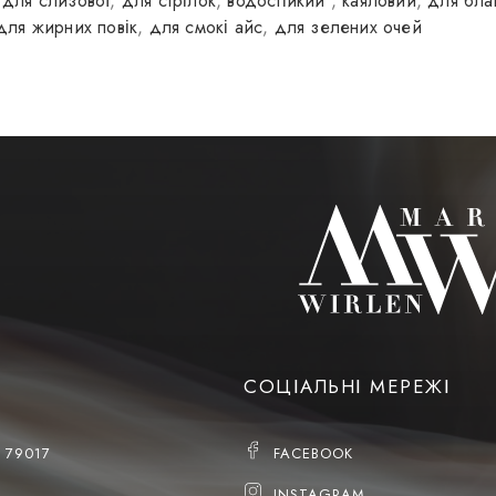
,
для слизової
,
для стрілок
,
водостійкий
,
каяловий
,
для бла
для жирних повік
,
для смокі айс
,
для зелених очей
СОЦІАЛЬНІ МЕРЕЖІ
, 79017
FACEBOOK
INSTAGRAM