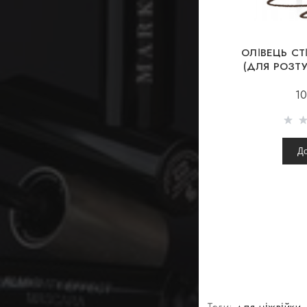
ОЛІВЕЦЬ СТ
(ДЛЯ РОЗТ
WIR
10
Д