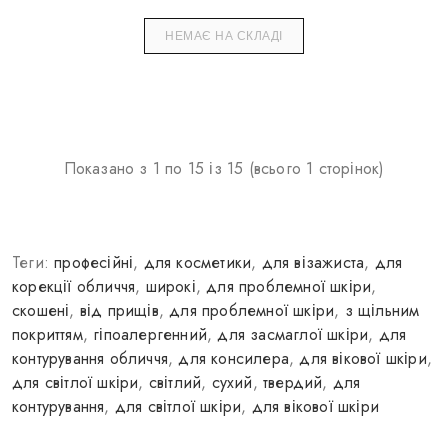
НЕМАЄ НА СКЛАДІ
Показано з 1 по 15 із 15 (всього 1 сторінок)
Теги:
професійні
,
для косметики
,
для візажиста
,
для
корекції обличчя
,
широкі
,
для проблемної шкіри
,
скошені
,
від прищів
,
для проблемної шкіри
,
з щільним
покриттям
,
гіпоалергенний
,
для засмаглої шкіри
,
для
контурування обличчя
,
для консилера
,
для вікової шкіри
,
для світлої шкіри
,
світлий
,
сухий
,
твердий
,
для
контурування
,
для світлої шкіри
,
для вікової шкіри