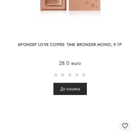
КОСМЕТИКА ДЛЯ ЩІК
ПЕНЗЛІ ДЛЯ МАКІЯЖУ
АКСЕСУАРИ
БЛОГ
БРОНЗЕР LOVE COFFEE TIME BRONZER MONO, 9 ГР
КОНТАКТИ
28.0 euro
До кошика
UA
RU
PL
EN