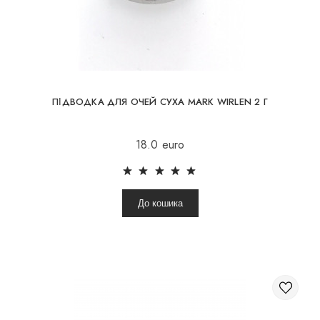
КОСМЕТИКА ДЛЯ ЩІК
ПЕНЗЛІ ДЛЯ МАКІЯЖУ
АКСЕСУАРИ
БЛОГ
ПІДВОДКА ДЛЯ ОЧЕЙ СУХА MARK WIRLEN 2 Г
КОНТАКТИ
18.0 euro
До кошика
UA
RU
PL
EN