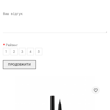
Результат
Склад:
Рейтинг
1
2
3
4
5
ПРОДОВЖИТИ