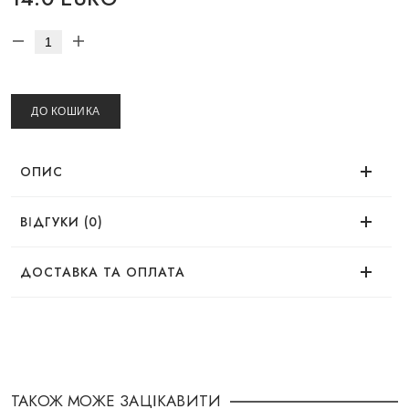
ДО КОШИКА
ОПИС
ВІДГУКИ (0)
Час використання
Немає відгуків про цей товар.
ДОСТАВКА ТА ОПЛАТА
ДОСТАВКА
Ефект
Замовлення можна оформити зручним для Вас
способом:
ТАКОЖ МОЖЕ ЗАЦІКАВИТИ