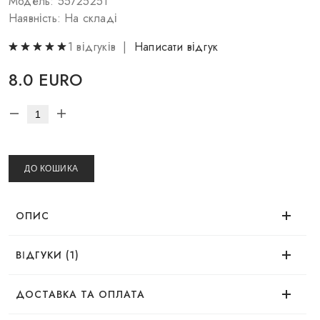
Модель: 55725251
Наявність: На складі
1 відгуків |
Написати відгук
8.0 EURO
ДО КОШИКА
ОПИС
ВІДГУКИ (1)
Час використання
Соломія
08.11.2022
ДОСТАВКА ТА ОПЛАТА
Мій улюблений олівець ❤️
Ефект