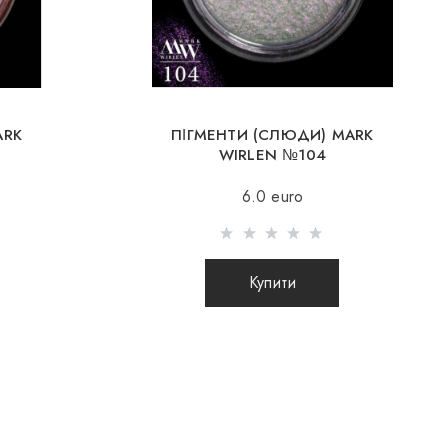
итва, Румунія, Словаччина, Естонія, Латвія, Угорщина, Італія,
анія).
 доставка можлива при замовленні на суму від 80Є
нні на суму до 80Є, вартість доставки 16Є
ARK
ПІГМЕНТИ (СЛЮДИ) MARK
WIRLEN №104
нюється після 100% передоплати товару з урахуванням
6.0 euro
(міжнародні посилки післяплатою не відправляються)
ок за кордон відбувається 2 рази на тиждень. Після
го замовлення Ви отримуєте Tracking номер, за допомогою
Купити
ідстежувати свою посилку.
ення замовлення закордон через перевізника,
не несе відповідальності за збереження і цілісність