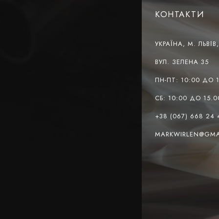
КОНТАКТИ
УКРАЇНА, М. ЛЬВІВ
ВУЛ. ЗЕЛЕНА 35
ПН-ПТ: 10:00 ДО 
СБ: 10:00 ДО 15.0
+38 (067) 668 24 
MARKWIRLEN@GMA