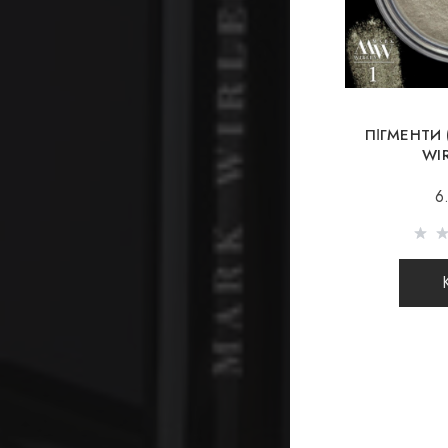
ПІГМЕНТИ
WI
6