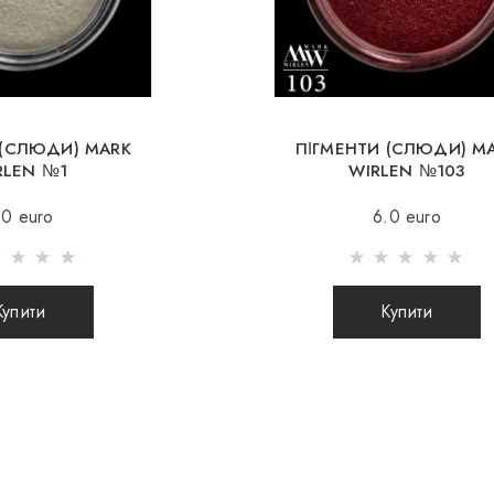
Німеччина, Чехія, Л
Великобританія, Ісп
Безкоштовна
При замовле
 (СЛЮДИ) MARK
ПІГМЕНТИ (СЛЮДИ) M
RLEN №1
WIRLEN №103
Відправлення здійс
.0 euro
6.0 euro
вартості доставки 
Відправлення посил
відправлення Вашо
Купити
Купити
якого Ви зможете в
Під час відправл
інтернет магазин 
посилки.