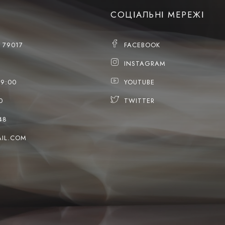
СОЦІАЛЬНІ МЕРЕЖІ
, 79017
FACEBOOK
INSTAGRAM
19:00
YOUTUBE
0
TWITTER
48
IL.COM