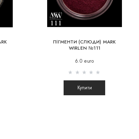
итва, Румунія, Словаччина, Естонія, Латвія, Угорщина, Італія,
анія).
 доставка можлива при замовленні на суму від 80Є
нні на суму до 80Є, вартість доставки 16Є
ARK
ПІГМЕНТИ (СЛЮДИ) MARK
WIRLEN №111
нюється після 100% передоплати товару з урахуванням
6.0 euro
(міжнародні посилки післяплатою не відправляються)
ок за кордон відбувається 2 рази на тиждень. Після
го замовлення Ви отримуєте Tracking номер, за допомогою
Купити
ідстежувати свою посилку.
ення замовлення закордон через перевізника,
не несе відповідальності за збереження і цілісність