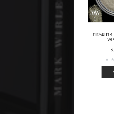
ПІГМЕНТИ
WI
6