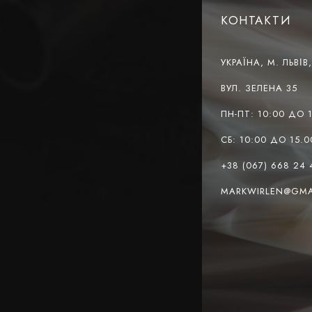
КОНТАКТИ
УКРАЇНА, М. ЛЬВІВ
ВУЛ. ЗЕЛЕНА 35
ПН-ПТ: 10:00 ДО 
СБ: 10:00 ДО 15.0
+38 (067) 668 24 
MARKWIRLEN@GMA