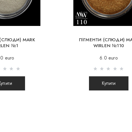
Німеччина, Чехія, Л
Великобританія, Ісп
Безкоштовна
При замовле
 (СЛЮДИ) MARK
ПІГМЕНТИ (СЛЮДИ) M
RLEN №1
WIRLEN №110
Відправлення здійс
.0 euro
6.0 euro
вартості доставки 
Відправлення посил
відправлення Вашо
Купити
Купити
якого Ви зможете в
Під час відправл
інтернет магазин 
посилки.