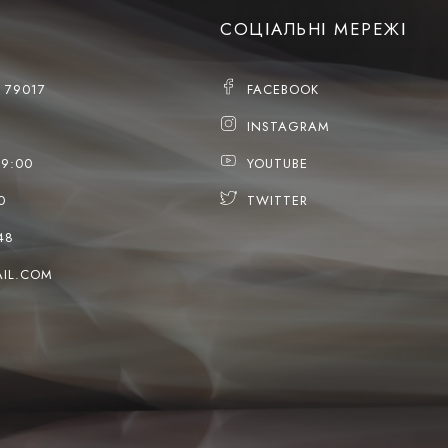
СОЦІАЛЬНІ МЕРЕЖІ
, 79017
FACEBOOK
INSTAGRAM
19:00
YOUTUBE
0
TWITTER
48
IL.COM