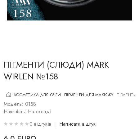
КОСМЕТИКА ДЛЯ ЩІК
ПЕНЗЛІ ДЛЯ МАКІЯЖУ
АКСЕСУАРИ
БЛОГ
КОНТАКТИ
ПІГМЕНТИ (СЛЮДИ) MARK
WIRLEN №158
UA
RU
PL
EN
КОСМЕТИКА ДЛЯ ОЧЕЙ
ПІГМЕНТИ ДЛЯ МАКІЯЖУ
ПІГМЕНТИ 
Модель: 0158
Наявність: На складі
0 відгуків |
Написати відгук
6.0 EURO