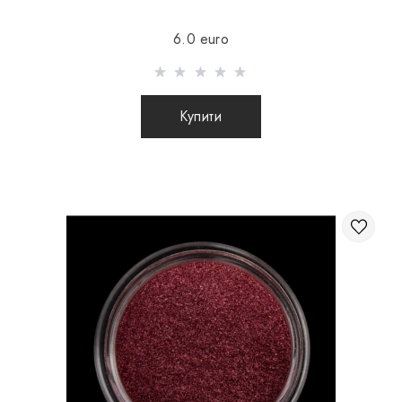
доставки 16Є
6.0 euro
Відправлення здійснюється після 100% передоплати
товару з урахуванням вартості доставки (міжнародні
посилки післяплатою не відправляються)
Купити
Відправлення посилок за кордон відбувається 2 рази на
тиждень. Після відправлення Вашого замовлення Ви
отримуєте Tracking номер, за допомогою якого Ви
зможете відстежувати свою посилку.
Під час відправлення замовлення закордон через
перевізника, інтернет магазин не несе
відповідальності за збереження і цілісність
посилки.