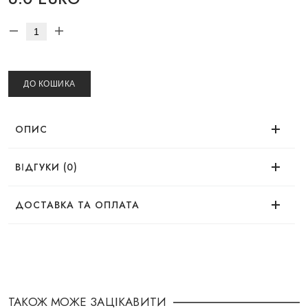
ДО КОШИКА
ОПИС
ВІДГУКИ (0)
Немає відгуків про цей товар.
ДОСТАВКА ТА ОПЛАТА
ДОСТАВКА
Замовлення можна оформити зручним для Вас
способом:
ТАКОЖ МОЖЕ ЗАЦІКАВИТИ