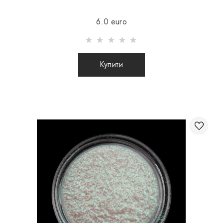
доставки 16Є
6.0 euro
Відправлення здійснюється після 100% передоплати
товару з урахуванням вартості доставки (міжнародні
посилки післяплатою не відправляються)
Купити
Відправлення посилок за кордон відбувається 2 рази на
тиждень. Після відправлення Вашого замовлення Ви
отримуєте Tracking номер, за допомогою якого Ви
зможете відстежувати свою посилку.
Під час відправлення замовлення закордон через
перевізника, інтернет магазин не несе
відповідальності за збереження і цілісність
посилки.