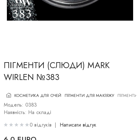
КОСМЕТИКА ДЛЯ ЩІК
ПЕНЗЛІ ДЛЯ МАКІЯЖУ
АКСЕСУАРИ
БЛОГ
КОНТАКТИ
ПІГМЕНТИ (СЛЮДИ) MARK
WIRLEN №383
UA
RU
PL
EN
КОСМЕТИКА ДЛЯ ОЧЕЙ
ПІГМЕНТИ ДЛЯ МАКІЯЖУ
ПІГМЕНТИ 
Модель: 0383
Наявність: На складі
0 відгуків |
Написати відгук
6.0 EURO