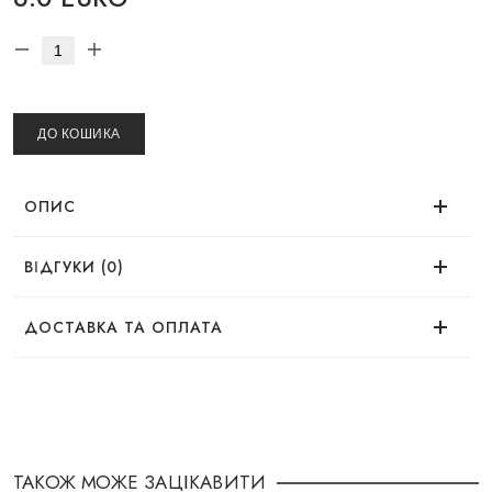
ДО КОШИКА
ОПИС
ВІДГУКИ (0)
Немає відгуків про цей товар.
ДОСТАВКА ТА ОПЛАТА
ДОСТАВКА
Замовлення можна оформити зручним для Вас
способом:
ТАКОЖ МОЖЕ ЗАЦІКАВИТИ