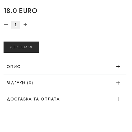
18.0 EURO
ДО КОШИКА
ОПИС
ВІДГУКИ (0)
Немає відгуків про цей товар.
ДОСТАВКА ТА ОПЛАТА
ДОСТАВКА
Натуральна сила у кожній краплі
Замовлення можна оформити зручним для Вас