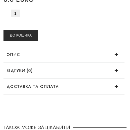
ДО КОШИКА
ОПИС
ВІДГУКИ (0)
Немає відгуків про цей товар.
ДОСТАВКА ТА ОПЛАТА
ДОСТАВКА
Замовлення можна оформити зручним для Вас
способом:
ТАКОЖ МОЖЕ ЗАЦІКАВИТИ