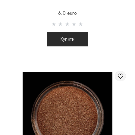
доставки 16Є
6.0 euro
Відправлення здійснюється після 100% передоплати
товару з урахуванням вартості доставки (міжнародні
посилки післяплатою не відправляються)
Купити
Відправлення посилок за кордон відбувається 2 рази на
тиждень. Після відправлення Вашого замовлення Ви
отримуєте Tracking номер, за допомогою якого Ви
зможете відстежувати свою посилку.
Під час відправлення замовлення закордон через
перевізника, інтернет магазин не несе
відповідальності за збереження і цілісність
посилки.