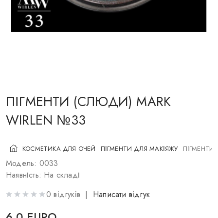
КОСМЕТИКА ДЛЯ ЩІК
ПЕНЗЛІ ДЛЯ МАКІЯЖУ
АКСЕСУАРИ
БЛОГ
КОНТАКТИ
ПІГМЕНТИ (СЛЮДИ) MARK
WIRLEN №33
UA
RU
PL
EN
КОСМЕТИКА ДЛЯ ОЧЕЙ
ПІГМЕНТИ ДЛЯ МАКІЯЖУ
ПІГМЕНТИ 
Модель: 0033
Наявність: На складі
0 відгуків |
Написати відгук
6.0 EURO