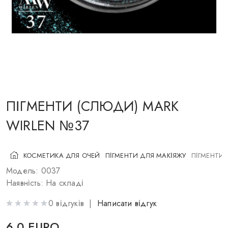
КОСМЕТИКА ДЛЯ ЩІК
ПЕНЗЛІ ДЛЯ МАКІЯЖУ
АКСЕСУАРИ
БЛОГ
КОНТАКТИ
ПІГМЕНТИ (СЛЮДИ) MARK
WIRLEN №37
UA
RU
PL
EN
КОСМЕТИКА ДЛЯ ОЧЕЙ
ПІГМЕНТИ ДЛЯ МАКІЯЖУ
ПІГМЕНТИ 
Модель: 0037
Наявність: На складі
0 відгуків |
Написати відгук
6.0 EURO