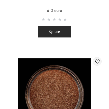
доставки 16Є
6.0 euro
Відправлення здійснюється після 100% передоплати
товару з урахуванням вартості доставки (міжнародні
посилки післяплатою не відправляються)
Купити
Відправлення посилок за кордон відбувається 2 рази на
тиждень. Після відправлення Вашого замовлення Ви
отримуєте Tracking номер, за допомогою якого Ви
зможете відстежувати свою посилку.
Під час відправлення замовлення закордон через
перевізника, інтернет магазин не несе
відповідальності за збереження і цілісність
посилки.