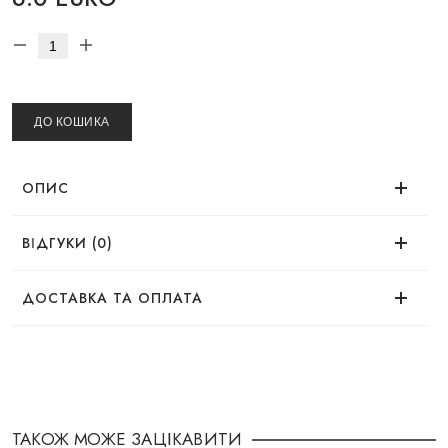
ДО КОШИКА
ОПИС
ВІДГУКИ (0)
Немає відгуків про цей товар.
ДОСТАВКА ТА ОПЛАТА
ДОСТАВКА
Замовлення можна оформити зручним для Вас
способом:
ТАКОЖ МОЖЕ ЗАЦІКАВИТИ