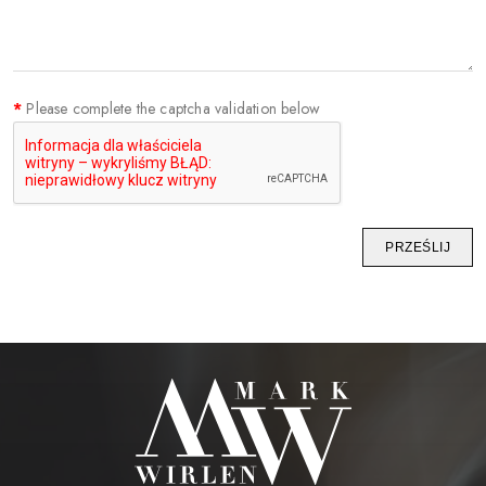
KOSMETYKI DO POLICZKÓW
PĘDZLE DO MAKIJAŻU
AKCESORIA
Please complete the captcha validation below
BLOG
KONTAKTY
UA
RU
PL
EN