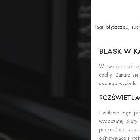
Tagi:
błyszczeć
,
suc
BLASK W K
W świecie makijaż
cechy. Zanurz się
swojego wyglądu.
ROZŚWIETLA
Działanie tego pr
wypoczętej skóry.
podkreślone, a us
olśniewająco i pro