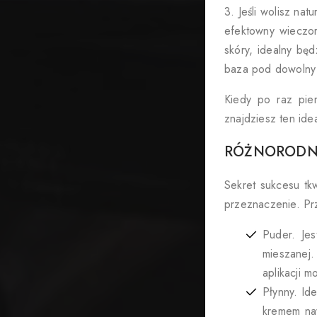
3. Jeśli wolisz na
efektowny wieczor
skóry, idealny bę
baza pod dowolny 
Kiedy po raz pie
znajdziesz ten idea
RÓŻNORODNO
Sekret sukcesu tk
przeznaczenie. Prz
Puder. Jes
mieszanej.
aplikacji 
Płynny. Id
kremem naw