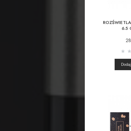
ROZŚWIETLA
6.5
28
Dodaj