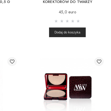
0,5 G
KOREKTORÓW DO TWARZY
MARK WIRLEN 9 G Z SERII LOVE
COFFEE TIME
45,0 euro
Dodaj do koszyka