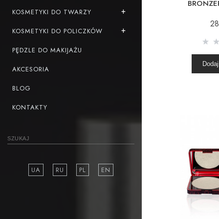
BRONZE
KOSMETYKI DO TWARZY
28
KOSMETYKI DO POLICZKÓW
PĘDZLE DO MAKIJAŻU
Dodaj
AKCESORIA
BLOG
KONTAKTY
UA
RU
PL
EN