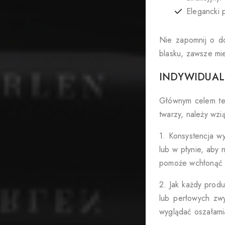
Elegancki 
Nie zapomnij o do
blasku, zawsze mie
INDYWIDUAL
Głównym celem teg
twarzy, należy wzi
1. Konsystencja w
lub w płynie, aby 
pomoże wchłonąć n
2. Jak każdy produ
lub perłowych zwy
wyglądać oszałami