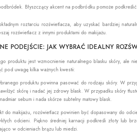
podbródek. Błyszczący akcent na podbródku pomoże podkreślić ks
kładnym roztarciu rozświetlacza, aby uzyskać bardziej natural
szaj rozświetlacz z innymi produktami do makijażu.
NE PODEJŚCIE: JAK WYBRAĆ IDEALNY ROZŚ
o produktu jest wzmocnienie naturalnego blasku skóry, ale nie
ąć pod uwagę kilka ważnych kwestii:
ybranego produktu powinna pasować do rodzaju skóry. W przypa
nawilżyć skórę i nadać jej zdrowy blask. W przypadku skóry tłuste
admiar sebum i nada skórze subtelny matowy blask.
kt do makijażu, rozświetlacz powinien być dopasowany do odcie
kłych odcieni. Piękno średniej karnacji podkreśli złoty lub b
ająco w odcieniach brązu lub miedzi.