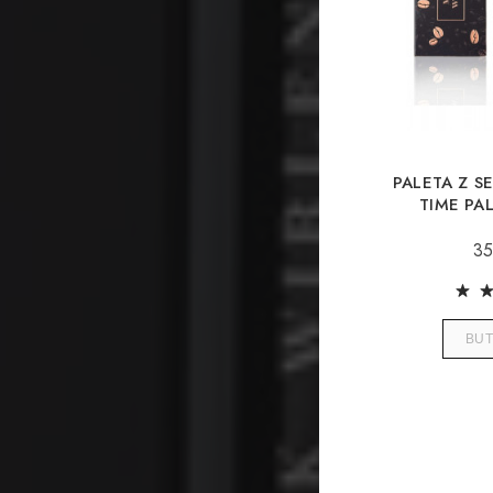
PALETA Z S
TIME PA
PR
35
BU