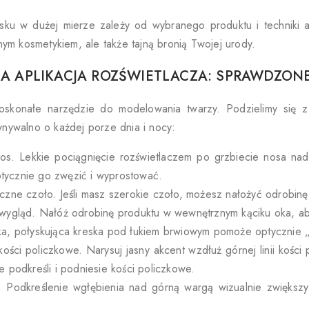
sku w dużej mierze zależy od wybranego produktu i techniki ap
nym kosmetykiem, ale także tajną bronią Twojej urody.
A APLIKACJA ROZŚWIETLACZA: SPRAWDZONE
oskonałe narzędzie do modelowania twarzy. Podzielimy się z T
nywalno o każdej porze dnia i nocy:
os. Lekkie pociągnięcie rozświetlaczem po grzbiecie nosa nada
ycznie go zwęzić i wyprostować.
yczne czoło. Jeśli masz szerokie czoło, możesz nałożyć odrobinę
 wygląd. Nałóż odrobinę produktu w wewnętrznym kąciku oka, ab
ka, połyskująca kreska pod łukiem brwiowym pomoże optycznie „
kości policzkowe. Narysuj jasny akcent wzdłuż górnej linii kośc
e podkreśli i podniesie kości policzkowe.
. Podkreślenie wgłębienia nad górną wargą wizualnie zwiększy 