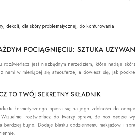
hy
,
dekolt
,
dla skóry problematycznej
,
do konturowania
AŻDYM POCIĄGNIĘCIU: SZTUKA UŻYWAN
u rozświetlacz jest niezbędnym narzędziem, które nadaje skórz
 z nami w mieniącej się atmosferze, a dowiesz się, jak podkr
CZ TO TWÓJ SEKRETNY SKŁADNIK
oduktu kosmetycznego opiera się na jego zdolności do odbijani
 Wizualnie, rozświetlacz do twarzy sprawi, że nos będzie wyg
ta bardziej bujne. Dodaje blasku codziennemu makijażowi i spr
miennie.