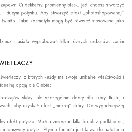
y zapewni Ci delikatny, promienny blask. Jeśli chcesz stworzyć
ku i dużym połysku. Aby stworzyć efekt „photoshopowanej”
e światło. Takie kosmetyki mogą być również stosowane jako
ziesz musiała wypróbować kilka różnych rodzajów, zanim
WIETLACZY
wietlaczy, z których każdy ma swoje unikalne właściwości i
 idealną opcją dla Ciebie:
rodzajów skóry, ale szczególnie dobry dla skóry tłustej i
twach, aby uzyskać efekt „mokrej” skóry. Do wygodniejszej
telny efekt połysku. Można zmieszać kilka kropli z podkładem,
 intensywny połysk. Płynna formuła jest łatwa do nałożenia