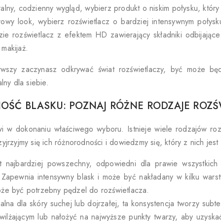
turalny, codzienny wygląd, wybierz produkt o niskim połysku, któr
owy look, wybierz rozświetlacz o bardziej intensywnym połys
dzie rozświetlacz z efektem HD zawierający składniki odbijając
makijaż.
rwszy zaczynasz odkrywać świat rozświetlaczy, być może będ
lny dla siebie.
ŚĆ BLASKU: POZNAJ RÓŻNE RODZAJE ROZŚ
wi w dokonaniu właściwego wyboru. Istnieje wiele rodzajów rozś
yjrzyjmy się ich różnorodności i dowiedzmy się, który z nich jest
t najbardziej powszechny, odpowiedni dla prawie wszystkich 
 Zapewnia intensywny blask i może być nakładany w kilku wars
może być potrzebny pędzel do rozświetlacza.
ealna dla skóry suchej lub dojrzałej, ta konsystencja tworzy sub
ilżającym lub nałożyć na najwyższe punkty twarzy, aby uzyskać