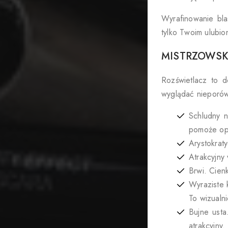
Wyrafinowanie bla
tylko Twoim ulubio
MISTRZOWSK
Rozświetlacz to d
wyglądać nieporów
Schludny n
pomoże opt
Arystokrat
Atrakcyjny
Brwi. Cien
Wyraziste 
To wizualni
Bujne usta
atrakcyjny.