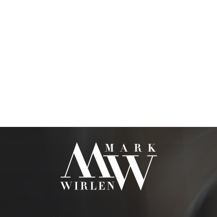
KOSMETYKI DO POLICZKÓW
PĘDZLE DO MAKIJAŻU
AKCESORIA
BLOG
KONTAKTY
UA
RU
PL
EN