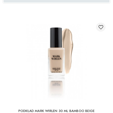
KOSMETYKI DO POLICZKÓW
PĘDZLE DO MAKIJAŻU
AKCESORIA
BLOG
KONTAKTY
UA
RU
PL
EN
PODKŁAD MARK WIRLEN 30 ML BAMBOO BEIGE