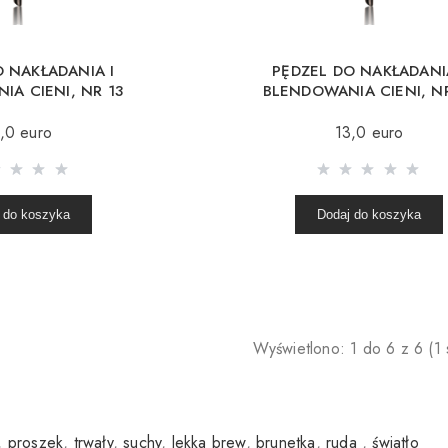
O NAKŁADANIA I
PĘDZEL DO NAKŁADANI
IA CIENI, NR 13
BLENDOWANIA CIENI, N
,0 euro
13,0 euro
 do koszyka
Dodaj do koszyka
Wyświetlono: 1 do 6 z 6 (1 
,
proszek
,
trwały
,
suchy
,
lekka brew
,
brunetka
,
ruda
,
światło