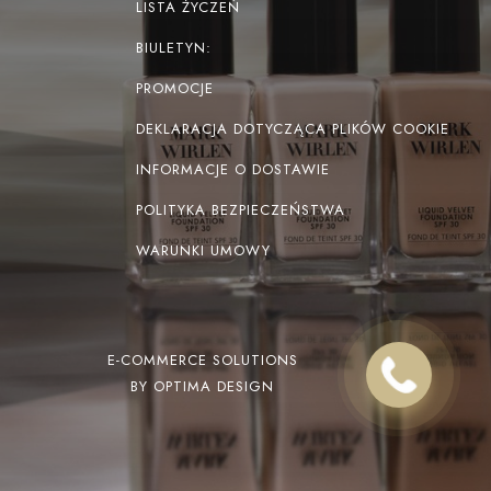
LISTA ŻYCZEŃ
BIULETYN:
PROMOCJE
DEKLARACJA DOTYCZĄCA PLIKÓW COOKIE
INFORMACJE O DOSTAWIE
POLITYKA BEZPIECZEŃSTWA
WARUNKI UMOWY
E-COMMERCE SOLUTIONS
BY OPTIMA DESIGN