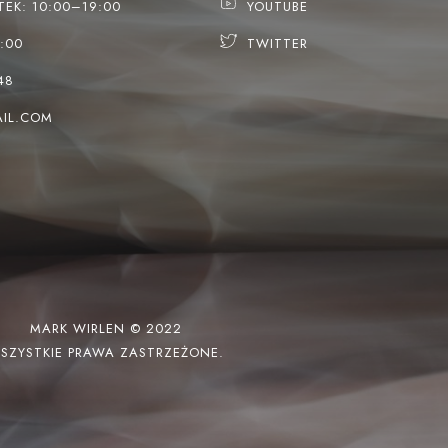
TEK: 10:00–19:00
YOUTUBE
:00
TWITTER
48
IL.COM
MARK WIRLEN © 2022
SZYSTKIE PRAWA ZASTRZEŻONE.