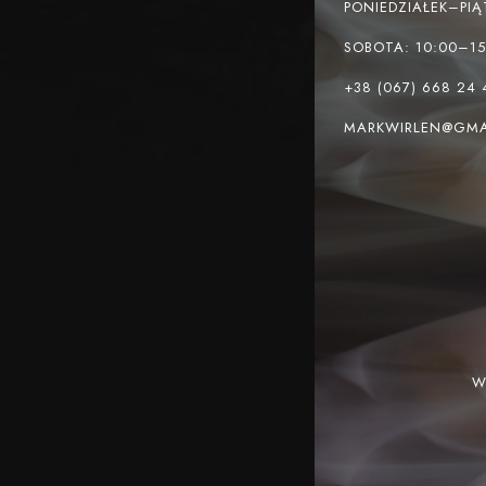
PONIEDZIAŁEK–PIĄ
SOBOTA: 10:00–15
+38 (067) 668 24 
MARKWIRLEN@GMA
W