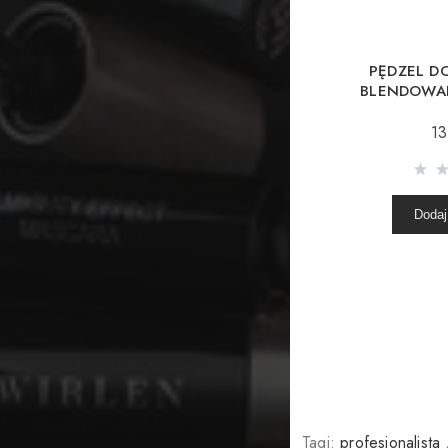
PĘDZEL D
BLENDOWAN
13
Dodaj
Tagi:
profesjonalista