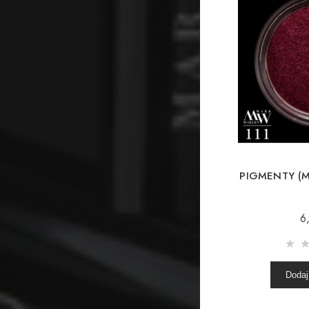
PIGMENTY (M
6
Dodaj