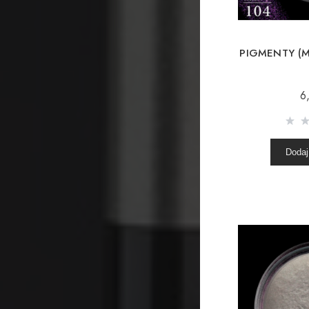
PIGMENTY (M
6
Dodaj