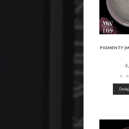
PIGMENTY (M
6
Dodaj