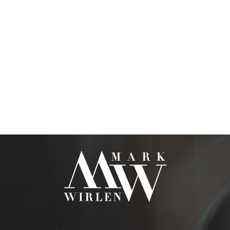
KOSMETYKI DO POLICZKÓW
PĘDZLE DO MAKIJAŻU
AKCESORIA
BLOG
KONTAKTY
UA
RU
PL
EN